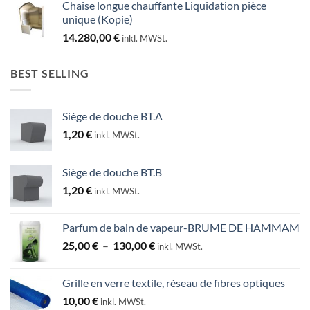
Chaise longue chauffante Liquidation pièce
unique (Kopie)
14.280,00
€
inkl. MWSt.
BEST SELLING
Siège de douche BT.A
1,20
€
inkl. MWSt.
Siège de douche BT.B
1,20
€
inkl. MWSt.
Parfum de bain de vapeur-BRUME DE HAMMAM
Plage
25,00
€
–
130,00
€
inkl. MWSt.
de
prix :
Grille en verre textile, réseau de fibres optiques
25,00 €
10,00
€
inkl. MWSt.
à