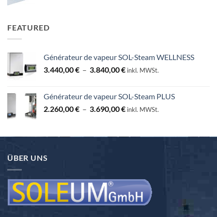
130,00 €
FEATURED
Générateur de vapeur SOL-Steam WELLNESS
Plage
3.440,00
€
–
3.840,00
€
inkl. MWSt.
de
prix :
Générateur de vapeur SOL-Steam PLUS
3.440,00 €
Plage
2.260,00
€
–
3.690,00
€
à
inkl. MWSt.
de
3.840,00 €
prix :
2.260,00 €
à
ÜBER UNS
3.690,00 €