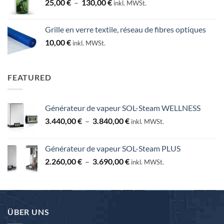
Plage
25,00
€
–
130,00
€
inkl. MWSt.
de
prix :
Grille en verre textile, réseau de fibres optiques
25,00 €
10,00
€
inkl. MWSt.
à
130,00 €
FEATURED
Générateur de vapeur SOL-Steam WELLNESS
Plage
3.440,00
€
–
3.840,00
€
inkl. MWSt.
de
prix :
Générateur de vapeur SOL-Steam PLUS
3.440,00 €
Plage
2.260,00
€
–
3.690,00
€
à
inkl. MWSt.
de
3.840,00 €
prix :
2.260,00 €
à
ÜBER UNS
3.690,00 €