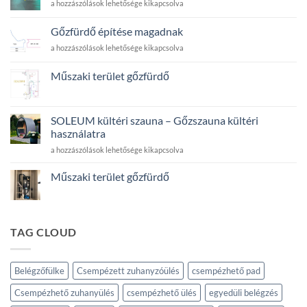
A
a hozzászólások lehetősége kikapcsolva
haloterápia
ereje
Gőzfürdő építése magadnak
bejegyzéshez
Gőzfürdő
a hozzászólások lehetősége kikapcsolva
építése
magadnak
Műszaki terület gőzfürdő
bejegyzéshez
Nincs
hozzászólás
a(z)
Műszaki
SOLEUM kültéri szauna – Gőzszauna kültéri
terület
használatra
gőzfürdő
bejegyzéshez
SOLEUM
a hozzászólások lehetősége kikapcsolva
kültéri
szauna
Műszaki terület gőzfürdő
–
Nincs
Gőzszauna
hozzászólás
kültéri
a(z)
Műszaki
használatra
terület
TAG CLOUD
bejegyzéshez
gőzfürdő
bejegyzéshez
Belégzőfülke
Csempézett zuhanyzóülés
csempézhető pad
Csempézhető zuhanyülés
csempézhető ülés
egyedüli belégzés