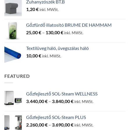
Zuhanyzószék BT.B
1,20
€
inkl. MWSt.
Gőzfürdő illatosító BRUME DE HAMMAM
Ártartomány:
25,00
€
–
130,00
€
inkl. MWSt.
25,00 €
-
Textilüveg háló, üvegszálas háló
130,00 €
10,00
€
inkl. MWSt.
FEATURED
Gőzfejlesztő SOL-Steam WELLNESS
Ártartomány:
3.440,00
€
–
3.840,00
€
inkl. MWSt.
3.440,00 €
-
Gőzfejlesztő SOL-Steam PLUS
3.840,00 €
Ártartomány:
2.260,00
€
–
3.690,00
€
inkl. MWSt.