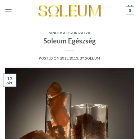
Skip
0
to
content
NINCS KATEGORIZÁLVA
Soleum Egészség
POSTED ON
2015.10.13.
BY
SOLEUM
13
okt