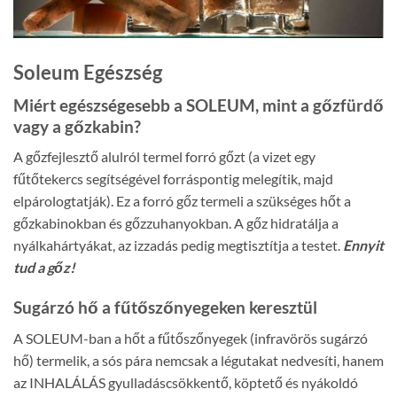
Soleum Egészség
Miért egészségesebb a SOLEUM, mint a gőzfürdő
vagy a gőzkabin?
A gőzfejlesztő alulról termel forró gőzt (a vizet egy
fűtőtekercs segítségével forráspontig melegítik, majd
elpárologtatják). Ez a forró gőz termeli a szükséges hőt a
gőzkabinokban és gőzzuhanyokban. A gőz hidratálja a
nyálkahártyákat, az izzadás pedig megtisztítja a testet.
Ennyit
tud a gőz!
Sugárzó hő a fűtőszőnyegeken keresztül
A SOLEUM-ban a hőt a fűtőszőnyegek (infravörös sugárzó
hő) termelik, a sós pára nemcsak a légutakat nedvesíti, hanem
az INHALÁLÁS gyulladáscsökkentő, köptető és nyákoldó