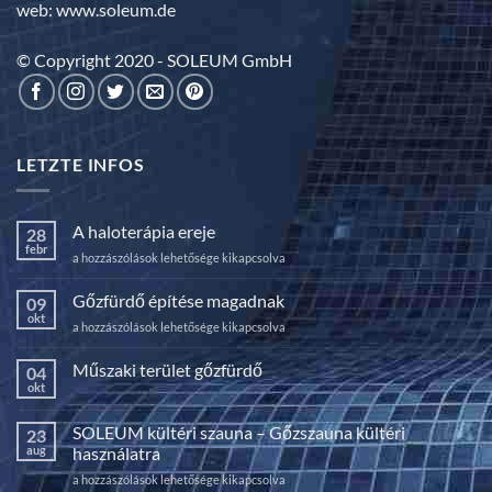
web: www.soleum.de
© Copyright 2020 - SOLEUM GmbH
LETZTE INFOS
A haloterápia ereje
28
febr
A
a hozzászólások lehetősége kikapcsolva
haloterápia
ereje
Gőzfürdő építése magadnak
09
bejegyzéshez
okt
Gőzfürdő
a hozzászólások lehetősége kikapcsolva
építése
magadnak
Műszaki terület gőzfürdő
04
bejegyzéshez
okt
Nincs
hozzászólás
a(z)
SOLEUM kültéri szauna – Gőzszauna kültéri
23
Műszaki
terület
aug
használatra
gőzfürdő
bejegyzéshez
SOLEUM
a hozzászólások lehetősége kikapcsolva