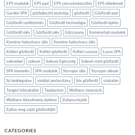
EPS modulok
EPS pad
EPS szerszámkészítés
EPS ülőelemek
Garden SPA
gőzfejlesztő pozíciója
gőzfürdő
Gőzfürdő pad
Gőzfürdő szellőztetés
Gőzfürdő technológia
Gőzfürdő építés
Gőzfürdő ülés
Gőzfürdő ülés
Gőzszauna
Keményhab modulok
Kemény habszivacs ülés
Kemény habszivacs ülés
Kültéri gőzfürdő
Kültéri gőzfürdő
Kültéri szauna
Luxus SPA
solenebel
soleum
Soleum Egészség
Soleum mint gőzfürdő
SPA kiemelés
SPA modulok
Styropor ülés
Styropor ülések
Só belélegzése
sóoldat porlasztása
Sós gőzfürdő
sóskabin
Tengeri klímakabin
Tepidarium
Wellness innováció
Wellness létesítmény építése
Zuhanyzószék
Építse meg saját gőzfürdőjét
CATEGORIES