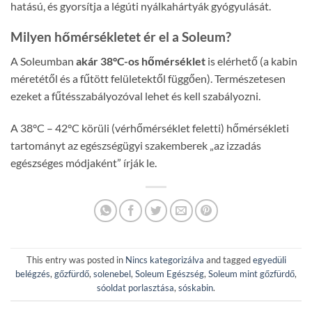
hatású, és gyorsítja a légúti nyálkahártyák gyógyulását.
Milyen hőmérsékletet ér el a Soleum?
A Soleumban
akár 38°C-os hőmérséklet
is elérhető (a kabin
méretétől és a fűtött felületektől függően). Természetesen
ezeket a fűtésszabályozóval lehet és kell szabályozni.
A 38°C – 42°C körüli (vérhőmérséklet feletti) hőmérsékleti
tartományt az egészségügyi szakemberek „az izzadás
egészséges módjaként” írják le.
This entry was posted in
Nincs kategorizálva
and tagged
egyedüli
belégzés
,
gőzfürdő
,
solenebel
,
Soleum Egészség
,
Soleum mint gőzfürdő
,
sóoldat porlasztása
,
sóskabin
.