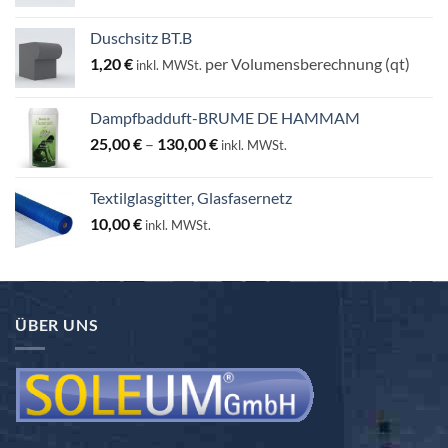
Duschsitz BT.B
1,20
€
per Volumensberechnung (qt)
inkl. MWSt.
Dampfbadduft-BRUME DE HAMMAM
Preisspanne:
25,00
€
–
130,00
€
inkl. MWSt.
25,00 €
bis
Textilglasgitter, Glasfasernetz
130,00 €
10,00
€
inkl. MWSt.
ÜBER UNS