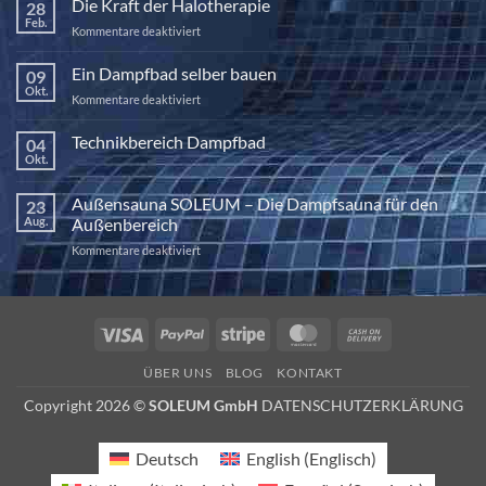
Die Kraft der Halotherapie
28
Feb.
für
Kommentare deaktiviert
Die
Kraft
Ein Dampfbad selber bauen
09
der
Okt.
für
Kommentare deaktiviert
Halotherapie
Ein
Dampfbad
Technikbereich Dampfbad
04
selber
Okt.
Keine
bauen
Kommentare
zu
Außensauna SOLEUM – Die Dampfsauna für den
23
Technikbereich
Dampfbad
Aug.
Außenbereich
für
Kommentare deaktiviert
Außensauna
SOLEUM
–
Die
Visa
PayPal
Stripe
MasterCard
Cash
Dampfsauna
On
für
ÜBER UNS
BLOG
KONTAKT
den
Delivery
Außenbereich
Copyright 2026 ©
SOLEUM GmbH
DATENSCHUTZERKLÄRUNG
Deutsch
English
(
Englisch
)