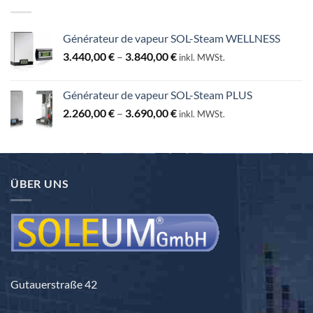
Générateur de vapeur SOL-Steam WELLNESS
Preisspanne:
3.440,00
€
–
3.840,00
€
inkl. MWSt.
3.440,00 €
bis
Générateur de vapeur SOL-Steam PLUS
3.840,00 €
Preisspanne:
2.260,00
€
–
3.690,00
€
inkl. MWSt.
2.260,00 €
bis
3.690,00 €
ÜBER UNS
Gutauerstraße 42