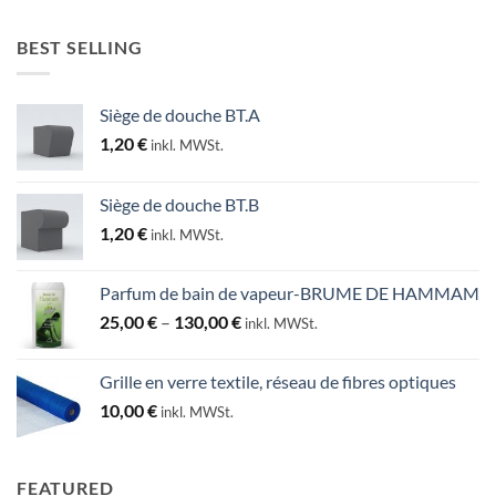
BEST SELLING
Siège de douche BT.A
1,20
€
inkl. MWSt.
Siège de douche BT.B
1,20
€
inkl. MWSt.
Parfum de bain de vapeur-BRUME DE HAMMAM
Preisspanne:
25,00
€
–
130,00
€
inkl. MWSt.
25,00 €
bis
Grille en verre textile, réseau de fibres optiques
130,00 €
10,00
€
inkl. MWSt.
FEATURED