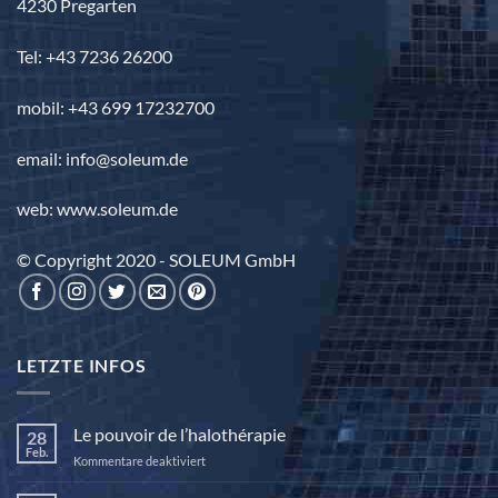
4230 Pregarten
Tel: +43 7236 26200
mobil: +43 699 17232700
email: info@soleum.de
web: www.soleum.de
© Copyright 2020 - SOLEUM GmbH
LETZTE INFOS
Le pouvoir de l’halothérapie
28
Feb.
für
Kommentare deaktiviert
Le
pouvoir