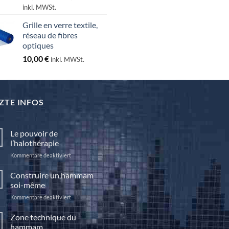
25,00 €
inkl. MWSt.
bis
Grille en verre textile,
130,00 €
réseau de fibres
optiques
10,00
€
inkl. MWSt.
ZTE INFOS
Le pouvoir de
l’halothérapie
für
Kommentare deaktiviert
Le
pouvoir
Construire un hammam
de
soi-même
l’halothérapie
für
Kommentare deaktiviert
Construire
un
Zone technique du
hammam
hammam