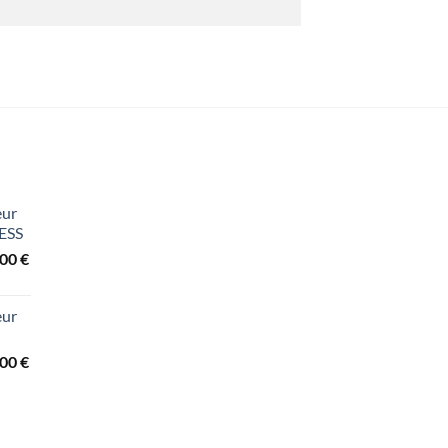
eur
ESS
Preisspanne:
,00
€
3.440,00 €
bis
eur
3.840,00 €
Preisspanne:
,00
€
2.260,00 €
bis
3.690,00 €