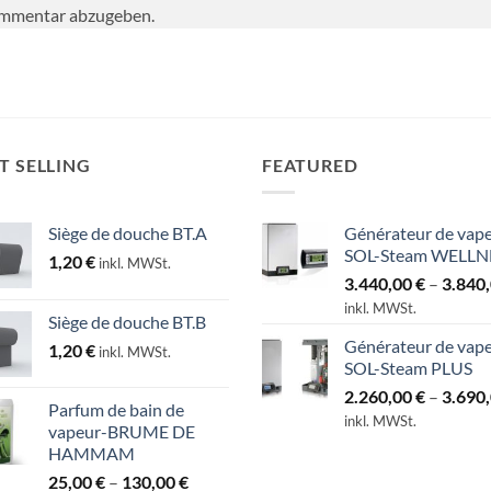
ommentar abzugeben.
T SELLING
FEATURED
Siège de douche BT.A
Générateur de vap
SOL-Steam WELLN
1,20
€
inkl. MWSt.
3.440,00
€
–
3.840
inkl. MWSt.
Siège de douche BT.B
Générateur de vap
1,20
€
inkl. MWSt.
SOL-Steam PLUS
2.260,00
€
–
3.690
Parfum de bain de
inkl. MWSt.
vapeur-BRUME DE
HAMMAM
Preisspanne:
25,00
€
–
130,00
€