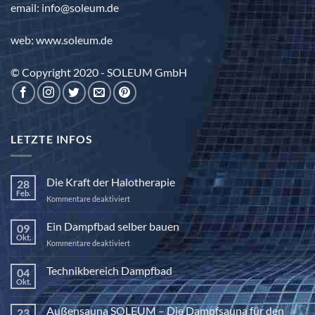
email: info@soleum.de
web: www.soleum.de
© Copyright 2020 - SOLEUM GmbH
LETZTE INFOS
Die Kraft der Halotherapie
28
Feb.
für
Kommentare deaktiviert
Die
Kraft
Ein Dampfbad selber bauen
09
der
Okt.
für
Kommentare deaktiviert
Halotherapie
Ein
Dampfbad
Technikbereich Dampfbad
04
selber
Okt.
Keine
bauen
Kommentare
zu
Außensauna SOLEUM – Die Dampfsauna für den
23
Technikbereich