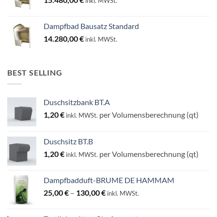
inkl. MWSt.
Dampfbad Bausatz Standard
14.280,00
€
inkl. MWSt.
BEST SELLING
Duschsitzbank BT.A
1,20
€
per Volumensberechnung (qt)
inkl. MWSt.
Duschsitz BT.B
1,20
€
per Volumensberechnung (qt)
inkl. MWSt.
Dampfbadduft-BRUME DE HAMMAM
Preisspanne:
25,00
€
–
130,00
€
inkl. MWSt.
25,00 €
bis