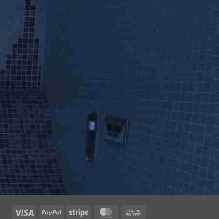
Visa
PayPal
Stripe
MasterCard
Cash