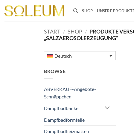
Zum
Inhalt
SHOP
UNSERE PRODUKT
springen
START
/
SHOP
/
PRODUKTE VERS
„SALZAEROSOLERZEUGUNG“
Deutsch
BROWSE
ABVERKAUF-Angebote-
Schnäppchen
Dampfbadbänke
Dampfbadformteile
Dampfbadheizmatten