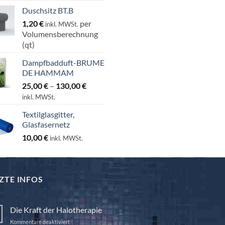
Duschsitz BT.B
1,20
€
per
inkl. MWSt.
Volumensberechnung
(qt)
Dampfbadduft-BRUME
DE HAMMAM
Preisspanne:
25,00
€
–
130,00
€
25,00 €
inkl. MWSt.
bis
Textilglasgitter,
130,00 €
Glasfasernetz
10,00
€
inkl. MWSt.
ZTE INFOS
Die Kraft der Halotherapie
für
Kommentare deaktiviert