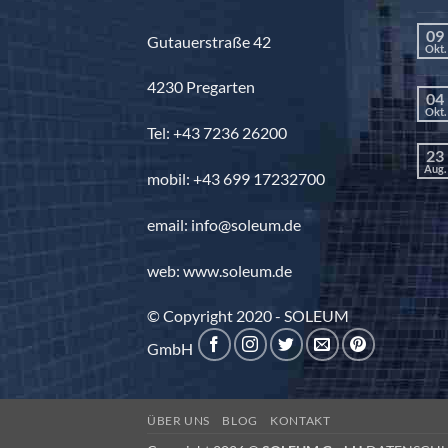
09
Gutauerstraße 42
Okt.
4230 Pregarten
04
Okt.
Tel: +43 7236 26200
23
Aug.
mobil: +43 699 17232700
email: info@soleum.de
web: www.soleum.de
© Copyright 2020 - SOLEUM
GmbH
ÜBER UNS
BLOG
KONTAKT