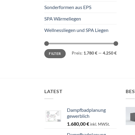
Sonderformen aus EPS
SPA Wärmeliegen
Wellnessliegen und SPA Liegen
Min.
Max.
Preis:
1.780 €
—
4.250 €
FILTER
Preis
Preis
LATEST
BES
Dampfbadplanung
gewerblich
1.680,00
€
inkl. MWSt.
Dampfbadplanung