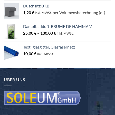
Duschsitz BT.B
1,20
€
per Volumensberechnung (qt)
inkl. MWSt.
Dampfbadduft-BRUME DE HAMMAM
Preisspanne:
25,00
€
–
130,00
€
inkl. MWSt.
25,00 €
bis
Textilglasgitter, Glasfasernetz
130,00 €
10,00
€
inkl. MWSt.
ÜBER UNS