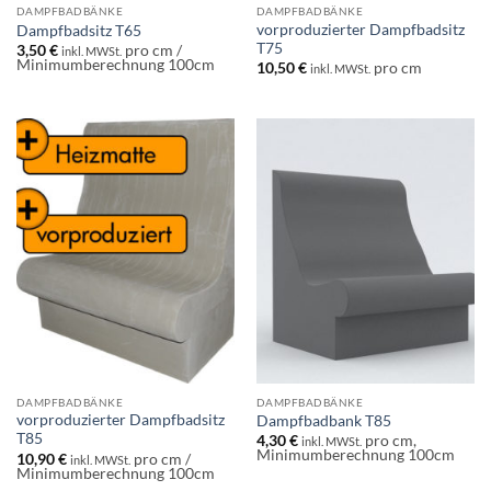
DAMPFBADBÄNKE
DAMPFBADBÄNKE
vorproduzierter Dampfbadsitz
Dampfbadsitz T65
T75
3,50
€
pro cm /
inkl. MWSt.
Minimumberechnung 100cm
10,50
€
pro cm
inkl. MWSt.
DAMPFBADBÄNKE
DAMPFBADBÄNKE
vorproduzierter Dampfbadsitz
Dampfbadbank T85
T85
4,30
€
pro cm,
inkl. MWSt.
Minimumberechnung 100cm
10,90
€
pro cm /
inkl. MWSt.
Minimumberechnung 100cm