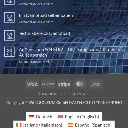
Feb.
für
Kommentare deaktiviert
Die
Kraft
Ein Dampfbad selber bauen
09
der
Okt.
für
Kommentare deaktiviert
Halotherapie
Ein
Dampfbad
Technikbereich Dampfbad
04
selber
Okt.
Keine
bauen
Kommentare
zu
Außensauna SOLEUM – Die Dampfsauna für den
23
Technikbereich
Dampfbad
Aug.
Außenbereich
für
Kommentare deaktiviert
Außensauna
SOLEUM
–
Die
Visa
PayPal
Stripe
MasterCard
Cash
Dampfsauna
On
für
ÜBER UNS
BLOG
KONTAKT
den
Delivery
Außenbereich
Copyright 2026 ©
SOLEUM GmbH
DATENSCHUTZERKLÄRUNG
Deutsch
English
(
Englisch
)
Italiano
(
Italienisch
)
Español
(
Spanisch
)