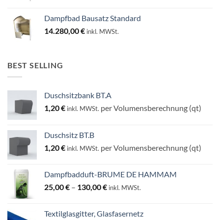
Dampfbad Bausatz Standard
14.280,00
€
inkl. MWSt.
BEST SELLING
Duschsitzbank BT.A
1,20
€
per Volumensberechnung (qt)
inkl. MWSt.
Duschsitz BT.B
1,20
€
per Volumensberechnung (qt)
inkl. MWSt.
Dampfbadduft-BRUME DE HAMMAM
Preisspanne:
25,00
€
–
130,00
€
inkl. MWSt.
25,00 €
bis
Textilglasgitter, Glasfasernetz
130,00 €