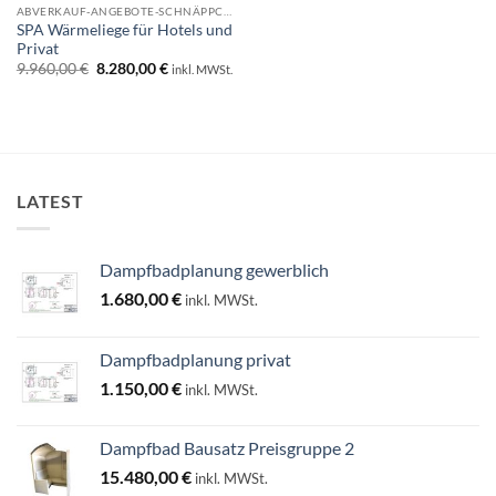
ABVERKAUF-ANGEBOTE-SCHNÄPPCHEN
SPA Wärmeliege für Hotels und
Privat
Ursprünglicher
Aktueller
9.960,00
€
8.280,00
€
inkl. MWSt.
Preis
Preis
war:
ist:
9.960,00 €
8.280,00 €.
LATEST
Dampfbadplanung gewerblich
1.680,00
€
inkl. MWSt.
Dampfbadplanung privat
1.150,00
€
inkl. MWSt.
Dampfbad Bausatz Preisgruppe 2
15.480,00
€
inkl. MWSt.