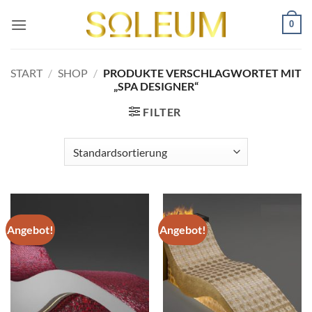
Zum
0
Inhalt
springen
START
/
SHOP
/
PRODUKTE VERSCHLAGWORTET MIT
„SPA DESIGNER“
FILTER
Angebot!
Angebot!