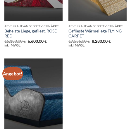
ABVERKAUF-ANGEBOTE-SCHNÄPPCHEN
ABVERKAUF-ANGEBOTE-SCHNÄPPCHEN
Beheizte Liege, gefliest, ROSE
Geflieste Wärmeliege FLYING
RED
CARPET
Ursprünglicher
Aktueller
Ursprünglicher
Aktueller
15.180,00
€
6.600,00
€
17.556,00
€
8.280,00
€
Preis
Preis
Preis
Preis
inkl. MWSt.
inkl. MWSt.
war:
ist:
war:
ist:
15.180,00 €
6.600,00 €.
17.556,00 €
8.280,00 €.
Angebot!