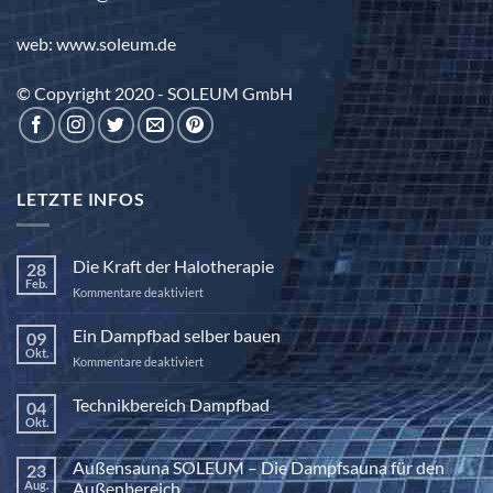
web: www.soleum.de
© Copyright 2020 - SOLEUM GmbH
LETZTE INFOS
Die Kraft der Halotherapie
28
Feb.
für
Kommentare deaktiviert
Die
Kraft
Ein Dampfbad selber bauen
09
der
Okt.
für
Kommentare deaktiviert
Halotherapie
Ein
Dampfbad
Technikbereich Dampfbad
04
selber
Okt.
Keine
bauen
Kommentare
zu
Außensauna SOLEUM – Die Dampfsauna für den
23
Technikbereich
Dampfbad
Aug.
Außenbereich