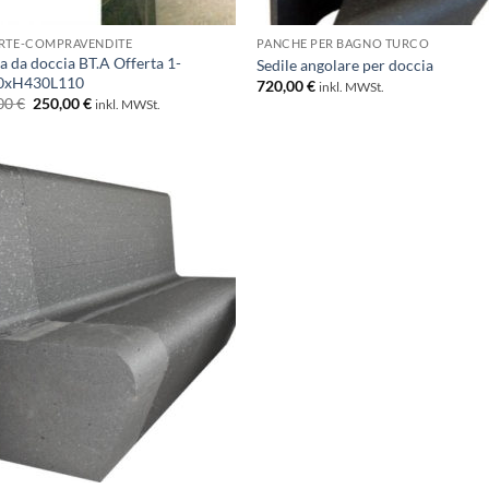
RTE-COMPRAVENDITE
PANCHE PER BAGNO TURCO
a da doccia BT.A Offerta 1-
Sedile angolare per doccia
0xH430L110
720,00
€
inkl. MWSt.
Il
Il
00
€
250,00
€
inkl. MWSt.
prezzo
prezzo
originale
attuale
era:
è:
281,00 €.
250,00 €.