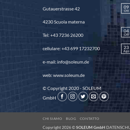
09
Gutauerstrasse 42
Ott
4230 Scuola materna
04
Tel: +43 7236 26200
Ott
23
cellulare: +43 699 17232700
Ago
e-mail: info@soleum.de
web: www.soleum.de
© Copyright 2020 - SOLEUM
GmbH
CHI SIAMO
BLOG
CONTATTO
Copyright 2026 ©
SOLEUM GmbH
DATENSCH