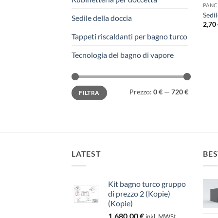
PANC
Sedi
Sedile della doccia
2,70
Tappeti riscaldanti per bagno turco
Tecnologia del bagno di vapore
Prezzo
Prezzo
Prezzo:
0 €
—
720 €
FILTRA
Min
Max
LATEST
BES
Kit bagno turco gruppo
di prezzo 2 (Kopie)
(Kopie)
1.680,00
€
inkl. MWSt.