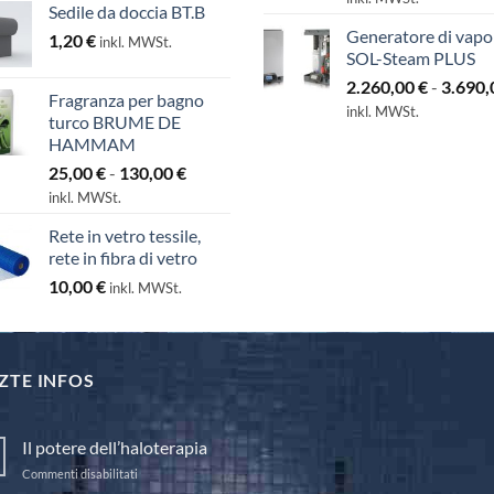
Sedile da doccia BT.B
Generatore di vapo
1,20
€
inkl. MWSt.
SOL-Steam PLUS
2.260,00
€
-
3.690
Fragranza per bagno
inkl. MWSt.
turco BRUME DE
HAMMAM
Fascia
25,00
€
-
130,00
€
di
inkl. MWSt.
prezzo:
Rete in vetro tessile,
da
rete in fibra di vetro
25,00 €
10,00
€
a
inkl. MWSt.
130,00 €
ZTE INFOS
Il potere dell’haloterapia
su
Commenti disabilitati
Il