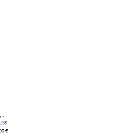
re
ESS
Fascia
,00
€
di