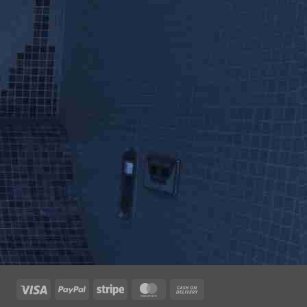
Visa
PayPal
Stripe
MasterCard
Cash
On