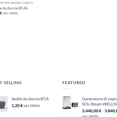
HE PER BAGNO TURCO
le da doccia BT.AL
€
inkl. MWSt.
T SELLING
FEATURED
Sedile da doccia BT.A
Generatore di vapo
SOL-Steam WELLN
1,20
€
inkl. MWSt.
3.440,00
€
-
3.840
inkl. MWSt.