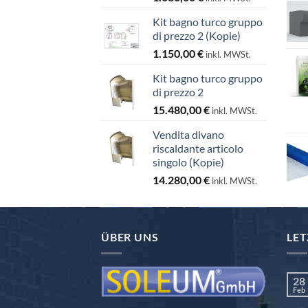
Kit bagno turco gruppo
di prezzo 2 (Kopie)
1.150,00
€
inkl. MWSt.
Kit bagno turco gruppo
di prezzo 2
15.480,00
€
inkl. MWSt.
Vendita divano
riscaldante articolo
singolo (Kopie)
14.280,00
€
inkl. MWSt.
ÜBER UNS
LET
28
Feb