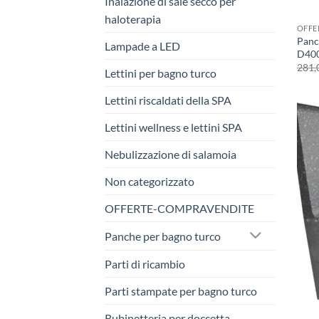
Inalazione di sale secco per
haloterapia
OFFE
Panc
Lampade a LED
D40
281,
Lettini per bagno turco
Lettini riscaldati della SPA
Lettini wellness e lettini SPA
Nebulizzazione di salamoia
Non categorizzato
OFFERTE-COMPRAVENDITE
Panche per bagno turco
Parti di ricambio
Parti stampate per bagno turco
Rubinetteria per doccetta