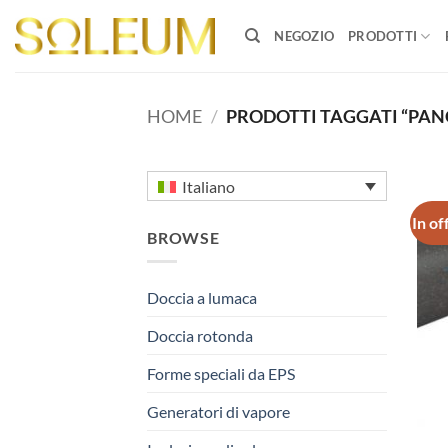
Salta
ai
NEGOZIO
PRODOTTI
contenuti
HOME
/
PRODOTTI TAGGATI “PAN
Italiano
In of
BROWSE
Doccia a lumaca
Doccia rotonda
Forme speciali da EPS
Generatori di vapore