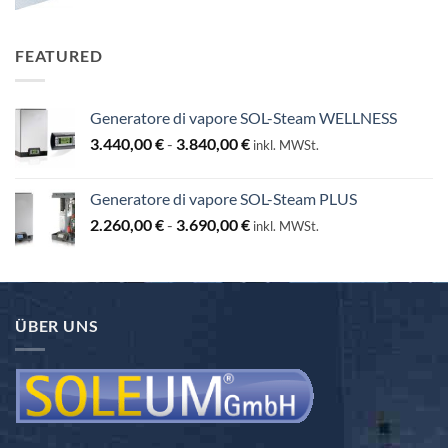
25,00 €
a
130,00 €
FEATURED
Generatore di vapore SOL-Steam WELLNESS
Fascia
3.440,00
€
-
3.840,00
€
inkl. MWSt.
di
prezzo:
Generatore di vapore SOL-Steam PLUS
da
Fascia
2.260,00
€
-
3.690,00
€
3.440,00 €
inkl. MWSt.
di
a
prezzo:
3.840,00 €
da
2.260,00 €
ÜBER UNS
a
3.690,00 €