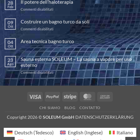
Il potere dell’haloterapia
28
Feb
su
Commenti disabilitati
Il
potere
Costruire un bagno turco da soli
09
dell’haloterapia
Ott
su
Commenti disabilitati
Costruire
un
Area tecnica bagno turco
04
bagno
Ott
Nessun
turco
commento
da
su
Sauna esterna SOLEUM – La sauna a vapore per uso
23
Area
soli
tecnica
Ago
esterno
bagno
turco
su
Commenti disabilitati
Sauna
esterna
SOLEUM
–
Visa
PayPal
Stripe
MasterCard
Cash
La
On
sauna
CHI SIAMO
BLOG
CONTATTO
a
Delivery
vapore
Copyright 2026 ©
SOLEUM GmbH
DATENSCHUTZERKLÄRUNG
per
uso
esterno
Deutsch
(
Tedesco
)
English
(
Inglese
)
Italiano