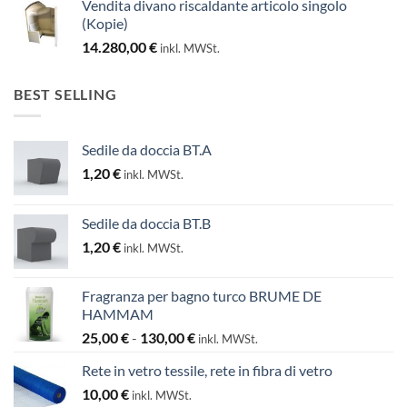
Vendita divano riscaldante articolo singolo
(Kopie)
14.280,00
€
inkl. MWSt.
BEST SELLING
Sedile da doccia BT.A
1,20
€
inkl. MWSt.
Sedile da doccia BT.B
1,20
€
inkl. MWSt.
Fragranza per bagno turco BRUME DE
HAMMAM
Fascia
25,00
€
-
130,00
€
inkl. MWSt.
di
Rete in vetro tessile, rete in fibra di vetro
prezzo:
10,00
€
da
inkl. MWSt.