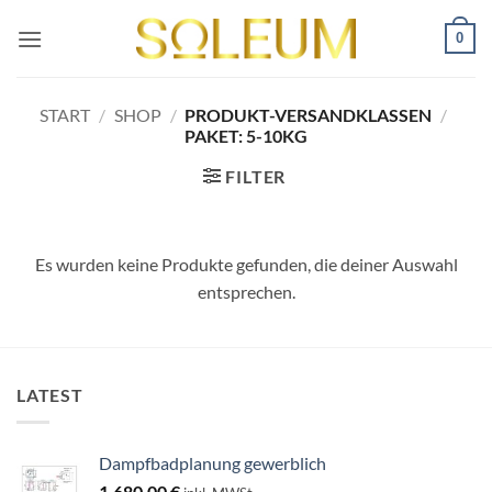
Zum
0
Inhalt
springen
START
/
SHOP
/
PRODUKT-VERSANDKLASSEN
/
PAKET: 5-10KG
FILTER
Es wurden keine Produkte gefunden, die deiner Auswahl
entsprechen.
LATEST
Dampfbadplanung gewerblich
1.680,00
€