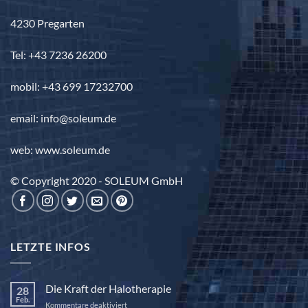
4230 Pregarten
Tel: +43 7236 26200
mobil: +43 699 17232700
email: info@soleum.de
web: www.soleum.de
© Copyright 2020 - SOLEUM GmbH
LETZTE INFOS
Die Kraft der Halotherapie
28
Feb.
für
Kommentare deaktiviert