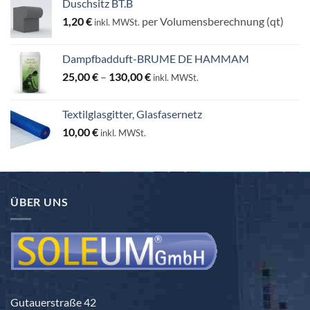
Duschsitz BT.B
1,20
€
per Volumensberechnung (qt)
inkl. MWSt.
Dampfbadduft-BRUME DE HAMMAM
Preisspanne:
25,00
€
–
130,00
€
inkl. MWSt.
25,00 €
bis
Textilglasgitter, Glasfasernetz
130,00 €
10,00
€
inkl. MWSt.
ÜBER UNS
Gutauerstraße 42