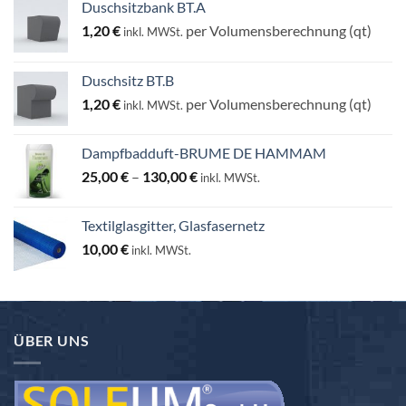
Duschsitzbank BT.A
1,20
€
per Volumensberechnung (qt)
inkl. MWSt.
Duschsitz BT.B
1,20
€
per Volumensberechnung (qt)
inkl. MWSt.
Dampfbadduft-BRUME DE HAMMAM
Preisspanne:
25,00
€
–
130,00
€
inkl. MWSt.
25,00 €
bis
Textilglasgitter, Glasfasernetz
130,00 €
10,00
€
inkl. MWSt.
ÜBER UNS