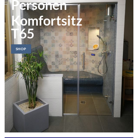
Personen
Komfortsitz
T65
SHOP