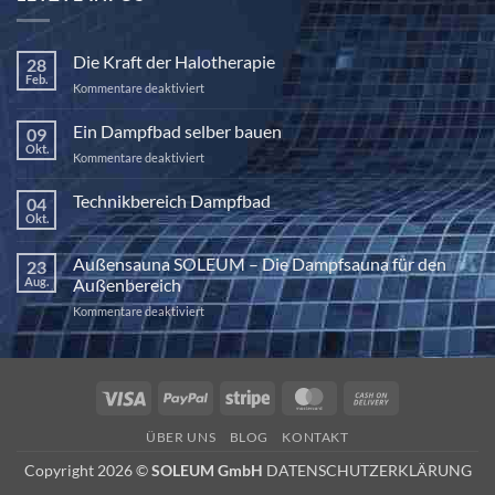
Die Kraft der Halotherapie
28
Feb.
für
Kommentare deaktiviert
Die
Kraft
Ein Dampfbad selber bauen
09
der
Okt.
für
Kommentare deaktiviert
Halotherapie
Ein
Dampfbad
Technikbereich Dampfbad
04
selber
Okt.
Keine
bauen
Kommentare
zu
Außensauna SOLEUM – Die Dampfsauna für den
23
Technikbereich
Dampfbad
Aug.
Außenbereich
für
Kommentare deaktiviert
Außensauna
SOLEUM
–
Die
Visa
PayPal
Stripe
MasterCard
Cash
Dampfsauna
On
für
ÜBER UNS
BLOG
KONTAKT
den
Delivery
Außenbereich
Copyright 2026 ©
SOLEUM GmbH
DATENSCHUTZERKLÄRUNG