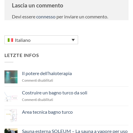
Lascia un commento
Devi essere
connesso
per inviare un commento.
Italiano
LETZTE INFOS
Il potere dell’haloterapia
su
Commenti disabilitati
Il
potere
Costruire un bagno turco da soli
dell’haloterapia
su
Commenti disabilitati
Costruire
un
Area tecnica bagno turco
bagno
Nessun
turco
commento
da
su
Area
soli
Sauna esterna SOLEUM – La sauna a vapore per uso