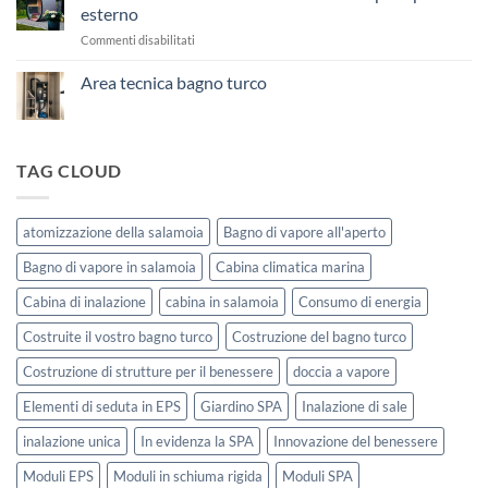
tecnica
esterno
bagno
turco
su
Commenti disabilitati
Sauna
esterna
Area tecnica bagno turco
SOLEUM
Nessun
–
commento
La
su
Area
sauna
tecnica
TAG CLOUD
a
bagno
vapore
turco
per
uso
atomizzazione della salamoia
Bagno di vapore all'aperto
esterno
Bagno di vapore in salamoia
Cabina climatica marina
Cabina di inalazione
cabina in salamoia
Consumo di energia
Costruite il vostro bagno turco
Costruzione del bagno turco
Costruzione di strutture per il benessere
doccia a vapore
Elementi di seduta in EPS
Giardino SPA
Inalazione di sale
inalazione unica
In evidenza la SPA
Innovazione del benessere
Moduli EPS
Moduli in schiuma rigida
Moduli SPA