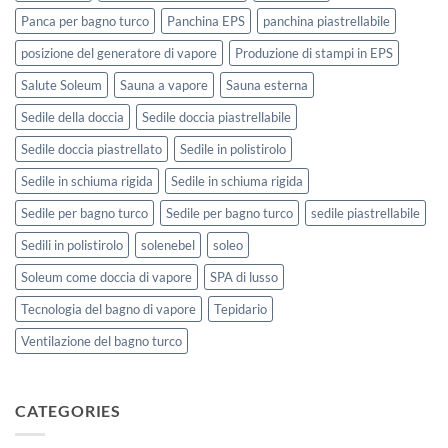
Panca per bagno turco
Panchina EPS
panchina piastrellabile
posizione del generatore di vapore
Produzione di stampi in EPS
Salute Soleum
Sauna a vapore
Sauna esterna
Sedile della doccia
Sedile doccia piastrellabile
Sedile doccia piastrellato
Sedile in polistirolo
Sedile in schiuma rigida
Sedile in schiuma rigida
Sedile per bagno turco
Sedile per bagno turco
sedile piastrellabile
Sedili in polistirolo
solenebel
soleo
Soleum come doccia di vapore
SPA di lusso
Tecnologia del bagno di vapore
Tepidario
Ventilazione del bagno turco
CATEGORIES