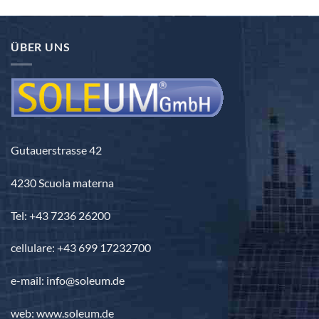
prezzo:
3.840,00 €
da
2.260,00 €
ÜBER UNS
a
3.690,00 €
Gutauerstrasse 42
4230 Scuola materna
Tel: +43 7236 26200
cellulare: +43 699 17232700
e-mail: info@soleum.de
web: www.soleum.de