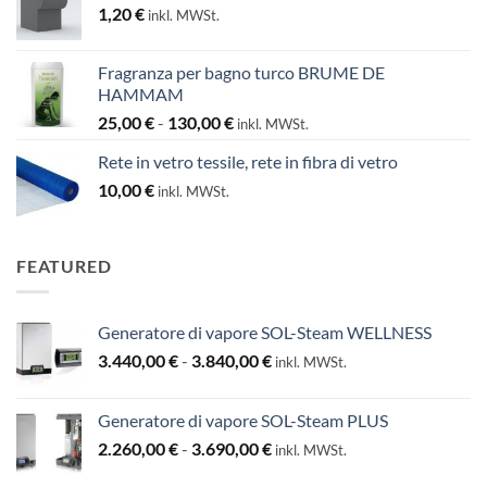
1,20
€
inkl. MWSt.
Fragranza per bagno turco BRUME DE
HAMMAM
Fascia
25,00
€
-
130,00
€
inkl. MWSt.
di
Rete in vetro tessile, rete in fibra di vetro
prezzo:
10,00
€
da
inkl. MWSt.
25,00 €
a
130,00 €
FEATURED
Generatore di vapore SOL-Steam WELLNESS
Fascia
3.440,00
€
-
3.840,00
€
inkl. MWSt.
di
prezzo:
Generatore di vapore SOL-Steam PLUS
da
Fascia
2.260,00
€
-
3.690,00
€
3.440,00 €
inkl. MWSt.
di
a