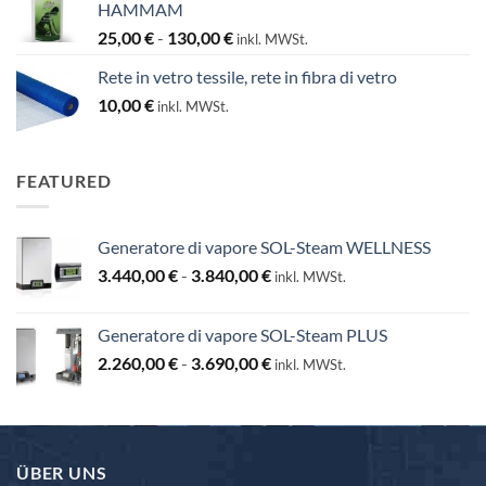
HAMMAM
Fascia
25,00
€
-
130,00
€
inkl. MWSt.
di
Rete in vetro tessile, rete in fibra di vetro
prezzo:
10,00
€
da
inkl. MWSt.
25,00 €
a
130,00 €
FEATURED
Generatore di vapore SOL-Steam WELLNESS
Fascia
3.440,00
€
-
3.840,00
€
inkl. MWSt.
di
prezzo:
Generatore di vapore SOL-Steam PLUS
da
Fascia
2.260,00
€
-
3.690,00
€
3.440,00 €
inkl. MWSt.
di
a
prezzo:
3.840,00 €
da
2.260,00 €
ÜBER UNS
a