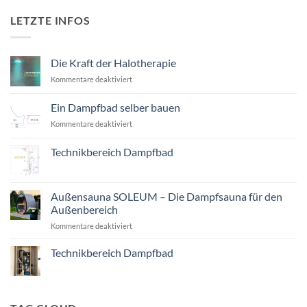
LETZTE INFOS
Die Kraft der Halotherapie
für
Kommentare deaktiviert
Die
Kraft
Ein Dampfbad selber bauen
der
für
Kommentare deaktiviert
Halotherapie
Ein
Dampfbad
Technikbereich Dampfbad
selber
Keine
bauen
Kommentare
zu
Technikbereich
Außensauna SOLEUM – Die Dampfsauna für den
Dampfbad
Außenbereich
für
Kommentare deaktiviert
Außensauna
SOLEUM
Technikbereich Dampfbad
–
Keine
Die
Kommentare
Dampfsauna
zu
Technikbereich
für
Dampfbad
den