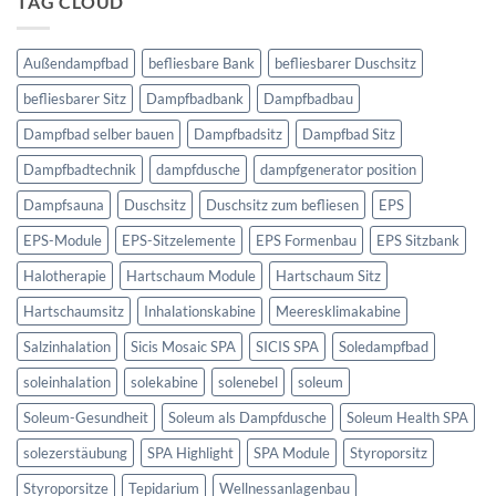
TAG CLOUD
Außenbereich
Außendampfbad
befliesbare Bank
befliesbarer Duschsitz
befliesbarer Sitz
Dampfbadbank
Dampfbadbau
Dampfbad selber bauen
Dampfbadsitz
Dampfbad Sitz
Dampfbadtechnik
dampfdusche
dampfgenerator position
Dampfsauna
Duschsitz
Duschsitz zum befliesen
EPS
EPS-Module
EPS-Sitzelemente
EPS Formenbau
EPS Sitzbank
Halotherapie
Hartschaum Module
Hartschaum Sitz
Hartschaumsitz
Inhalationskabine
Meeresklimakabine
Salzinhalation
Sicis Mosaic SPA
SICIS SPA
Soledampfbad
soleinhalation
solekabine
solenebel
soleum
Soleum-Gesundheit
Soleum als Dampfdusche
Soleum Health SPA
solezerstäubung
SPA Highlight
SPA Module
Styroporsitz
Styroporsitze
Tepidarium
Wellnessanlagenbau