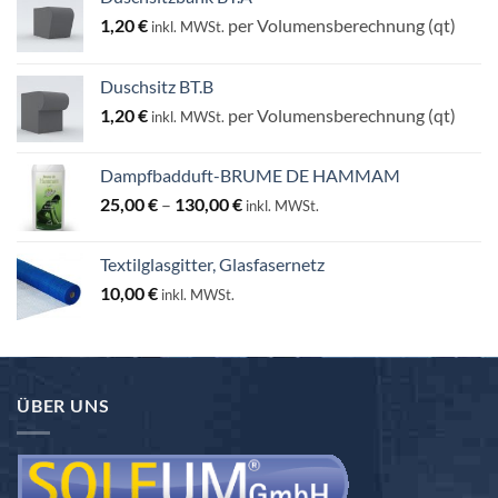
1,20
€
per Volumensberechnung (qt)
inkl. MWSt.
Duschsitz BT.B
1,20
€
per Volumensberechnung (qt)
inkl. MWSt.
Dampfbadduft-BRUME DE HAMMAM
Preisspanne:
25,00
€
–
130,00
€
inkl. MWSt.
25,00 €
bis
Textilglasgitter, Glasfasernetz
130,00 €
10,00
€
inkl. MWSt.
ÜBER UNS