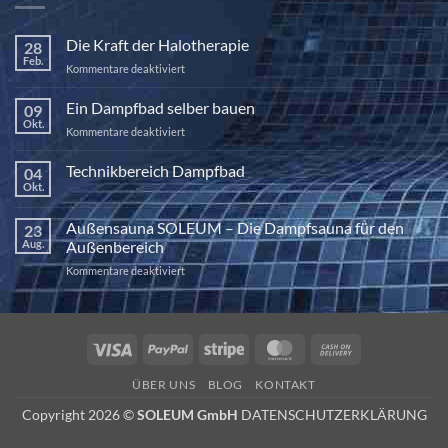
Die Kraft der Halotherapie
28
Feb.
für
Kommentare deaktiviert
Die
Kraft
Ein Dampfbad selber bauen
09
der
Okt.
für
Kommentare deaktiviert
Halotherapie
Ein
Dampfbad
Technikbereich Dampfbad
04
selber
Okt.
Keine
bauen
Kommentare
zu
Außensauna SOLEUM – Die Dampfsauna für den
23
Technikbereich
Dampfbad
Aug.
Außenbereich
für
Kommentare deaktiviert
Außensauna
SOLEUM
–
Die
Visa
PayPal
Stripe
MasterCard
Cash
Dampfsauna
On
für
ÜBER UNS
BLOG
KONTAKT
den
Delivery
Außenbereich
Copyright 2026 ©
SOLEUM GmbH
DATENSCHUTZERKLÄRUNG