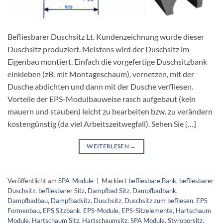
Befliesbarer Duschsitz Lt. Kundenzeichnung wurde dieser
Duschsitz produziert. Meistens wird der Duschsitz im
Eigenbau montiert. Einfach die vorgefertige Duschsitzbank
einkleben (zB. mit Montageschaum), vernetzen, mit der
Dusche abdichten und dann mit der Dusche verfliesen.
Vorteile der EPS-Modulbauweise rasch aufgebaut (kein
mauern und stauben) leicht zu bearbeiten bzw. zu verändern
kostengünstig (da viel Arbeitszeitwegfall). Sehen Sie […]
WEITERLESEN
→
Veröffentlicht am
SPA-Module
|
Markiert
befliesbare Bank
,
befliesbarer
Duschsitz
,
befliesbarer Sitz
,
Dampfbad Sitz
,
Dampfbadbank
,
Dampfbadbau
,
Dampfbadsitz
,
Duschsitz
,
Duschsitz zum befliesen
,
EPS
Formenbau
,
EPS Sitzbank
,
EPS-Module
,
EPS-Sitzelemente
,
Hartschaum
Module
,
Hartschaum Sitz
,
Hartschaumsitz
,
SPA Module
,
Styroporsitz
,