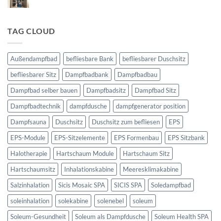
Keine
Die
Kommentare
Dampfsauna
zu
Technikbereich
für
Dampfbad
TAG CLOUD
den
Außenbereich
Außendampfbad
befliesbare Bank
befliesbarer Duschsitz
befliesbarer Sitz
Dampfbadbank
Dampfbadbau
Dampfbad selber bauen
Dampfbadsitz
Dampfbad Sitz
Dampfbadtechnik
dampfdusche
dampfgenerator position
Dampfsauna
Duschsitz
Duschsitz zum befliesen
EPS
EPS-Module
EPS-Sitzelemente
EPS Formenbau
EPS Sitzbank
Halotherapie
Hartschaum Module
Hartschaum Sitz
Hartschaumsitz
Inhalationskabine
Meeresklimakabine
Salzinhalation
Sicis Mosaic SPA
SICIS SPA
Soledampfbad
soleinhalation
solekabine
solenebel
soleum
Soleum-Gesundheit
Soleum als Dampfdusche
Soleum Health SPA