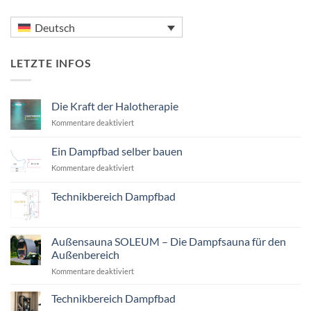
Deutsch
LETZTE INFOS
Die Kraft der Halotherapie
für
Kommentare deaktiviert
Die
Kraft
Ein Dampfbad selber bauen
der
für
Kommentare deaktiviert
Halotherapie
Ein
Dampfbad
Technikbereich Dampfbad
selber
Keine
bauen
Kommentare
zu
Technikbereich
Außensauna SOLEUM – Die Dampfsauna für den
Dampfbad
Außenbereich
für
Kommentare deaktiviert
Außensauna
SOLEUM
Technikbereich Dampfbad
–