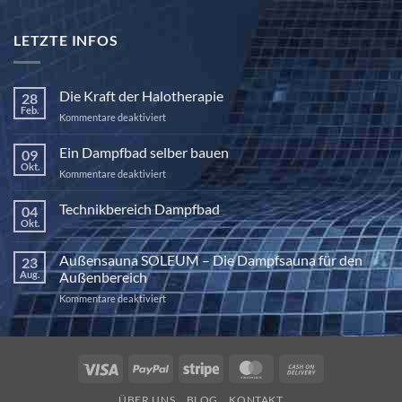
LETZTE INFOS
Die Kraft der Halotherapie
28
Feb.
für
Kommentare deaktiviert
Die
Kraft
Ein Dampfbad selber bauen
09
der
Okt.
für
Kommentare deaktiviert
Halotherapie
Ein
Dampfbad
Technikbereich Dampfbad
04
selber
Okt.
Keine
bauen
Kommentare
zu
Außensauna SOLEUM – Die Dampfsauna für den
23
Technikbereich
Dampfbad
Aug.
Außenbereich
für
Kommentare deaktiviert
Außensauna
SOLEUM
–
Die
Visa
PayPal
Stripe
MasterCard
Cash
Dampfsauna
On
für
ÜBER UNS
BLOG
KONTAKT