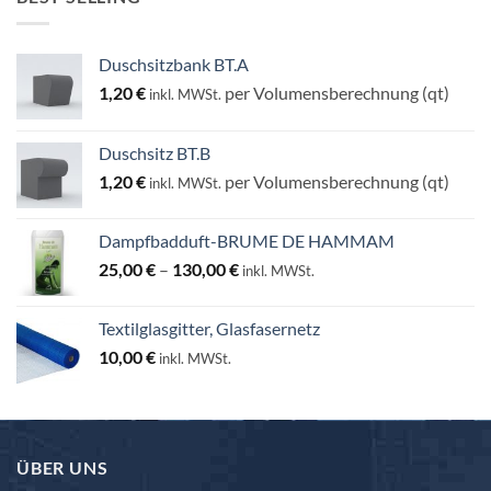
Duschsitzbank BT.A
1,20
€
per Volumensberechnung (qt)
inkl. MWSt.
Duschsitz BT.B
1,20
€
per Volumensberechnung (qt)
inkl. MWSt.
Dampfbadduft-BRUME DE HAMMAM
Preisspanne:
25,00
€
–
130,00
€
inkl. MWSt.
25,00 €
bis
Textilglasgitter, Glasfasernetz
130,00 €
10,00
€
inkl. MWSt.
ÜBER UNS