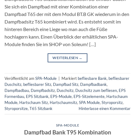
Sie sich ein Dampfbad mit einer Kombination einer
Dampfbad T65 der mit dem Modul BT.B GK wiederum in den
Dampfbadsitz T65 kombiniert wird. Es entsteht somit im
hinteren Bereich eine Liege wo man auch die Füße
hochlagern kann. Einen Überblick der erhältlichen SPA-
Module finden Sie im SHOP von Soleum! […]
WEITERLESEN
→
Veröffentlicht am
SPA-Module
|
Markiert
befliesbare Bank
,
befliesbarer
Duschsitz
,
befliesbarer Sitz
,
Dampfbad Sitz
,
Dampfbadbank
,
Dampfbadbau
,
Dampfbadsitz
,
Duschsitz
,
Duschsitz zum befliesen
,
EPS
Formenbau
,
EPS Sitzbank
,
EPS-Module
,
EPS-Sitzelemente
,
Hartschaum
Module
,
Hartschaum Sitz
,
Hartschaumsitz
,
SPA Module
,
Styroporsitz
,
Styroporsitze
,
T65 Sitzbank
Hinterlasse einen Kommentar
SPA-MODULE
Dampfbad Bank T95 Kombination