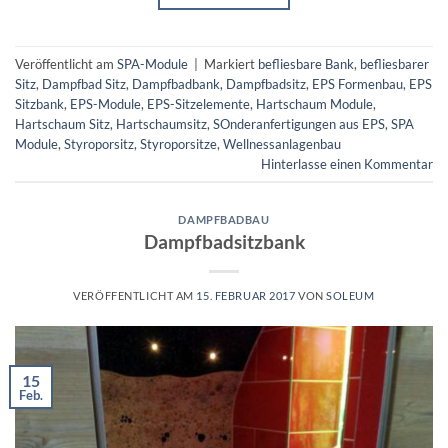
Veröffentlicht am
SPA-Module
|
Markiert
befliesbare Bank
,
befliesbarer
Sitz
,
Dampfbad Sitz
,
Dampfbadbank
,
Dampfbadsitz
,
EPS Formenbau
,
EPS
Sitzbank
,
EPS-Module
,
EPS-Sitzelemente
,
Hartschaum Module
,
Hartschaum Sitz
,
Hartschaumsitz
,
SOnderanfertigungen aus EPS
,
SPA
Module
,
Styroporsitz
,
Styroporsitze
,
Wellnessanlagenbau
Hinterlasse einen Kommentar
DAMPFBADBAU
Dampfbadsitzbank
VERÖFFENTLICHT AM
15. FEBRUAR 2017
VON
SOLEUM
15
Feb.