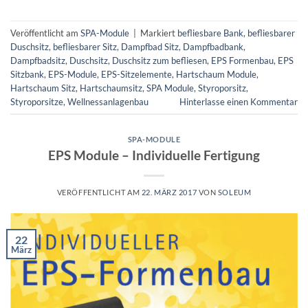
Veröffentlicht am
SPA-Module
|
Markiert
befliesbare Bank
,
befliesbarer
Duschsitz
,
befliesbarer Sitz
,
Dampfbad Sitz
,
Dampfbadbank
,
Dampfbadsitz
,
Duschsitz
,
Duschsitz zum befliesen
,
EPS Formenbau
,
EPS
Sitzbank
,
EPS-Module
,
EPS-Sitzelemente
,
Hartschaum Module
,
Hartschaum Sitz
,
Hartschaumsitz
,
SPA Module
,
Styroporsitz
,
Styroporsitze
,
Wellnessanlagenbau
Hinterlasse einen Kommentar
SPA-MODULE
EPS Module – Individuelle Fertigung
VERÖFFENTLICHT AM
22. MÄRZ 2017
VON
SOLEUM
22
März