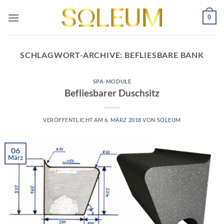
Zum
0
Inhalt
springen
SCHLAGWORT-ARCHIVE:
BEFLIESBARE BANK
SPA-MODULE
Befliesbarer Duschsitz
VERÖFFENTLICHT AM
6. MÄRZ 2018
VON
SOLEUM
06
März