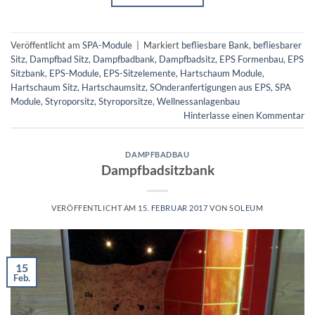
Veröffentlicht am
SPA-Module
|
Markiert
befliesbare Bank
,
befliesbarer
Sitz
,
Dampfbad Sitz
,
Dampfbadbank
,
Dampfbadsitz
,
EPS Formenbau
,
EPS
Sitzbank
,
EPS-Module
,
EPS-Sitzelemente
,
Hartschaum Module
,
Hartschaum Sitz
,
Hartschaumsitz
,
SOnderanfertigungen aus EPS
,
SPA
Module
,
Styroporsitz
,
Styroporsitze
,
Wellnessanlagenbau
Hinterlasse einen Kommentar
DAMPFBADBAU
Dampfbadsitzbank
VERÖFFENTLICHT AM
15. FEBRUAR 2017
VON
SOLEUM
15
Feb.