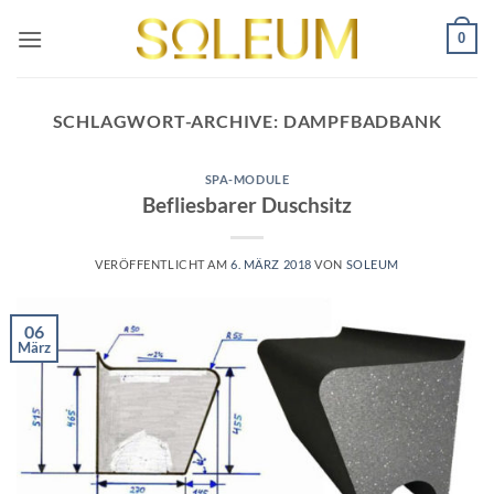
Zum
0
Inhalt
springen
SCHLAGWORT-ARCHIVE:
DAMPFBADBANK
SPA-MODULE
Befliesbarer Duschsitz
VERÖFFENTLICHT AM
6. MÄRZ 2018
VON
SOLEUM
06
März