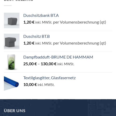
Duschsitzbank BT.A
1,20
€
per Volumensberechnung (qt)
inkl. MWSt.
Duschsitz BT.B
1,20
€
per Volumensberechnung (qt)
inkl. MWSt.
Dampfbadduft-BRUME DE HAMMAM
Preisspanne:
25,00
€
–
130,00
€
inkl. MWSt.
25,00 €
bis
Textilglasgitter, Glasfasernetz
130,00 €
10,00
€
inkl. MWSt.
ÜBER UNS