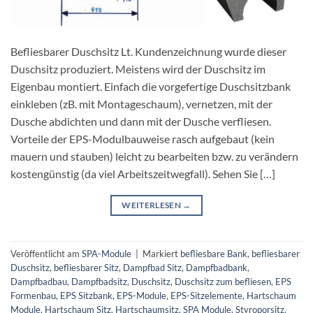
Befliesbarer Duschsitz Lt. Kundenzeichnung wurde dieser
Duschsitz produziert. Meistens wird der Duschsitz im
Eigenbau montiert. Einfach die vorgefertige Duschsitzbank
einkleben (zB. mit Montageschaum), vernetzen, mit der
Dusche abdichten und dann mit der Dusche verfliesen.
Vorteile der EPS-Modulbauweise rasch aufgebaut (kein
mauern und stauben) leicht zu bearbeiten bzw. zu verändern
kostengünstig (da viel Arbeitszeitwegfall). Sehen Sie […]
WEITERLESEN
→
Veröffentlicht am
SPA-Module
|
Markiert
befliesbare Bank
,
befliesbarer
Duschsitz
,
befliesbarer Sitz
,
Dampfbad Sitz
,
Dampfbadbank
,
Dampfbadbau
,
Dampfbadsitz
,
Duschsitz
,
Duschsitz zum befliesen
,
EPS
Formenbau
,
EPS Sitzbank
,
EPS-Module
,
EPS-Sitzelemente
,
Hartschaum
Module
,
Hartschaum Sitz
,
Hartschaumsitz
,
SPA Module
,
Styroporsitz
,