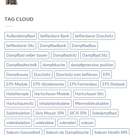
Keine
Die
Kommentare
Dampfsauna
zu
Technikbereich
für
Dampfbad
TAG CLOUD
den
Außenbereich
Außendampfbad
befliesbare Bank
befliesbarer Duschsitz
befliesbarer Sitz
Dampfbadbank
Dampfbadbau
Dampfbad selber bauen
Dampfbadsitz
Dampfbad Sitz
Dampfbadtechnik
dampfdusche
dampfgenerator position
Dampfsauna
Duschsitz
Duschsitz zum befliesen
EPS
EPS-Module
EPS-Sitzelemente
EPS Formenbau
EPS Sitzbank
Halotherapie
Hartschaum Module
Hartschaum Sitz
Hartschaumsitz
Inhalationskabine
Meeresklimakabine
Salzinhalation
Sicis Mosaic SPA
SICIS SPA
Soledampfbad
soleinhalation
solekabine
solenebel
soleum
Soleum-Gesundheit
Soleum als Dampfdusche
Soleum Health SPA