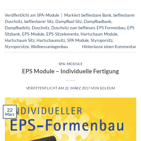
Veröffentlicht am
SPA-Module
|
Markiert
befliesbare Bank
,
befliesbarer
Duschsitz
,
befliesbarer Sitz
,
Dampfbad Sitz
,
Dampfbadbank
,
Dampfbadsitz
,
Duschsitz
,
Duschsitz zum befliesen
,
EPS Formenbau
,
EPS
Sitzbank
,
EPS-Module
,
EPS-Sitzelemente
,
Hartschaum Module
,
Hartschaum Sitz
,
Hartschaumsitz
,
SPA Module
,
Styroporsitz
,
Styroporsitze
,
Wellnessanlagenbau
Hinterlasse einen Kommentar
SPA-MODULE
EPS Module – Individuelle Fertigung
VERÖFFENTLICHT AM
22. MÄRZ 2017
VON
SOLEUM
22
März