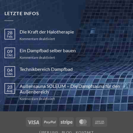
LETZTE INFOS
Die Kraft der Halotherapie
28
Feb.
für
Kommentare deaktiviert
Die
Kraft
Ein Dampfbad selber bauen
09
der
Okt.
für
Kommentare deaktiviert
Halotherapie
Ein
Dampfbad
Technikbereich Dampfbad
04
selber
Okt.
Keine
bauen
Kommentare
zu
Außensauna SOLEUM – Die Dampfsauna für den
23
Technikbereich
Dampfbad
Aug.
Außenbereich
für
Kommentare deaktiviert
Außensauna
SOLEUM
–
Die
Visa
PayPal
Stripe
MasterCard
Cash
Dampfsauna
On
für
ÜBER UNS
BLOG
KONTAKT