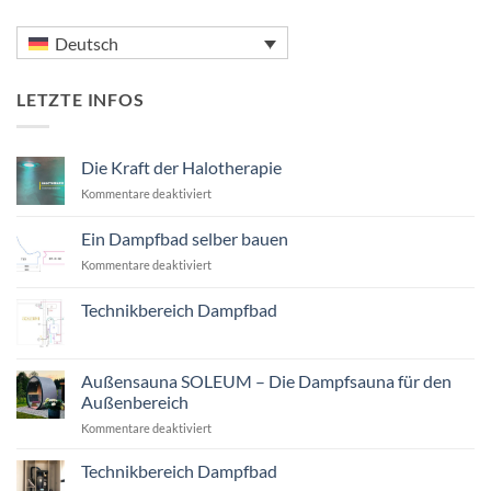
Deutsch
LETZTE INFOS
Die Kraft der Halotherapie
für
Kommentare deaktiviert
Die
Kraft
Ein Dampfbad selber bauen
der
für
Kommentare deaktiviert
Halotherapie
Ein
Dampfbad
Technikbereich Dampfbad
selber
Keine
bauen
Kommentare
zu
Technikbereich
Außensauna SOLEUM – Die Dampfsauna für den
Dampfbad
Außenbereich
für
Kommentare deaktiviert
Außensauna
SOLEUM
Technikbereich Dampfbad
–