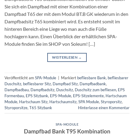
Sie sich ein Dampfbad mit einer Kombination einer
Dampfbad T65 der mit dem Modul BT.B GK wiederum in den
Dampfbadsitz T65 kombiniert wird. Es entsteht somit im
hinteren Bereich eine Liege wo man auch die Füße
hochlagern kann. Einen Überblick der erhältlichen SPA-
Module finden Sie im SHOP von Soleum! […]
WEITERLESEN
→
Veröffentlicht am
SPA-Module
|
Markiert
befliesbare Bank
,
befliesbarer
Duschsitz
,
befliesbarer Sitz
,
Dampfbad Sitz
,
Dampfbadbank
,
Dampfbadbau
,
Dampfbadsitz
,
Duschsitz
,
Duschsitz zum befliesen
,
EPS
Formenbau
,
EPS Sitzbank
,
EPS-Module
,
EPS-Sitzelemente
,
Hartschaum
Module
,
Hartschaum Sitz
,
Hartschaumsitz
,
SPA Module
,
Styroporsitz
,
Styroporsitze
,
T65 Sitzbank
Hinterlasse einen Kommentar
SPA-MODULE
Dampfbad Bank T95 Kombination