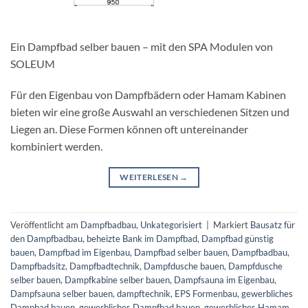
Ein Dampfbad selber bauen – mit den SPA Modulen von
SOLEUM
Für den Eigenbau von Dampfbädern oder Hamam Kabinen
bieten wir eine große Auswahl an verschiedenen Sitzen und
Liegen an. Diese Formen können oft untereinander
kombiniert werden.
WEITERLESEN
→
Veröffentlicht am
Dampfbadbau
,
Unkategorisiert
|
Markiert
Bausatz für
den Dampfbadbau
,
beheizte Bank im Dampfbad
,
Dampfbad günstig
bauen
,
Dampfbad im Eigenbau
,
Dampfbad selber bauen
,
Dampfbadbau
,
Dampfbadsitz
,
Dampfbadtechnik
,
Dampfdusche bauen
,
Dampfdusche
selber bauen
,
Dampfkabine selber bauen
,
Dampfsauna im Eigenbau
,
Dampfsauna selber bauen
,
dampftechnik
,
EPS Formenbau
,
gewerbliches
Dampbad bauen
,
gewerbliches Dampfbad bauen
,
gewerbliches Hamam