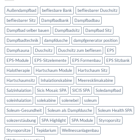
Außendampfbad
befliesbare Bank
befliesbarer Duschsitz
befliesbarer Sitz
Dampfbadbank
Dampfbadbau
Dampfbad selber bauen
Dampfbadsitz
Dampfbad Sitz
Dampfbadtechnik
dampfdusche
dampfgenerator position
Dampfsauna
Duschsitz
Duschsitz zum befliesen
EPS
EPS-Module
EPS-Sitzelemente
EPS Formenbau
EPS Sitzbank
Halotherapie
Hartschaum Module
Hartschaum Sitz
Hartschaumsitz
Inhalationskabine
Meeresklimakabine
Salzinhalation
Sicis Mosaic SPA
SICIS SPA
Soledampfbad
soleinhalation
solekabine
solenebel
soleum
Soleum-Gesundheit
Soleum als Dampfdusche
Soleum Health SPA
solezerstäubung
SPA Highlight
SPA Module
Styroporsitz
Styroporsitze
Tepidarium
Wellnessanlagenbau