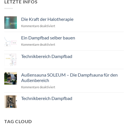
LETZTE INFOS
Die Kraft der Halotherapie
für
Kommentare deaktiviert
Die
Kraft
Ein Dampfbad selber bauen
der
für
Kommentare deaktiviert
Halotherapie
Ein
Dampfbad
Technikbereich Dampfbad
selber
Keine
bauen
Kommentare
zu
Technikbereich
Außensauna SOLEUM – Die Dampfsauna für den
Dampfbad
Außenbereich
für
Kommentare deaktiviert
Außensauna
SOLEUM
Technikbereich Dampfbad
–
Keine
Die
Kommentare
Dampfsauna
zu
Technikbereich
für
Dampfbad
TAG CLOUD
den
Außenbereich