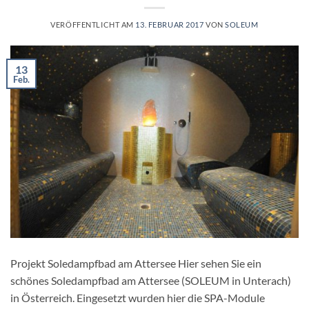
VERÖFFENTLICHT AM
13. FEBRUAR 2017
VON
SOLEUM
13
Feb.
Projekt Soledampfbad am Attersee Hier sehen Sie ein
schönes Soledampfbad am Attersee (SOLEUM in Unterach)
in Österreich. Eingesetzt wurden hier die SPA-Module