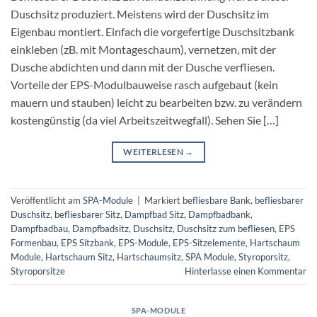
Duschsitz produziert. Meistens wird der Duschsitz im
Eigenbau montiert. Einfach die vorgefertige Duschsitzbank
einkleben (zB. mit Montageschaum), vernetzen, mit der
Dusche abdichten und dann mit der Dusche verfliesen.
Vorteile der EPS-Modulbauweise rasch aufgebaut (kein
mauern und stauben) leicht zu bearbeiten bzw. zu verändern
kostengünstig (da viel Arbeitszeitwegfall). Sehen Sie […]
WEITERLESEN
→
Veröffentlicht am
SPA-Module
|
Markiert
befliesbare Bank
,
befliesbarer
Duschsitz
,
befliesbarer Sitz
,
Dampfbad Sitz
,
Dampfbadbank
,
Dampfbadbau
,
Dampfbadsitz
,
Duschsitz
,
Duschsitz zum befliesen
,
EPS
Formenbau
,
EPS Sitzbank
,
EPS-Module
,
EPS-Sitzelemente
,
Hartschaum
Module
,
Hartschaum Sitz
,
Hartschaumsitz
,
SPA Module
,
Styroporsitz
,
Styroporsitze
Hinterlasse einen Kommentar
SPA-MODULE