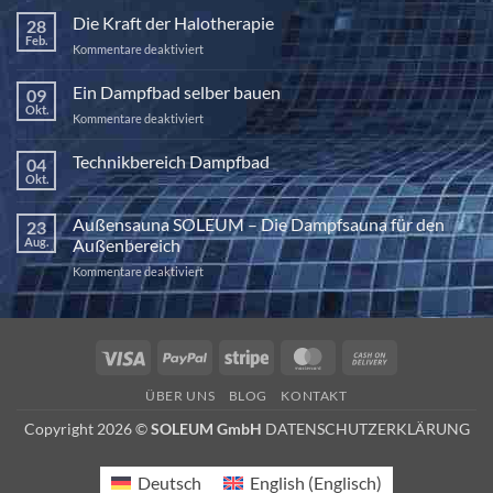
Die Kraft der Halotherapie
28
Feb.
für
Kommentare deaktiviert
Die
Kraft
Ein Dampfbad selber bauen
09
der
Okt.
für
Kommentare deaktiviert
Halotherapie
Ein
Dampfbad
Technikbereich Dampfbad
04
selber
Okt.
Keine
bauen
Kommentare
zu
Außensauna SOLEUM – Die Dampfsauna für den
23
Technikbereich
Dampfbad
Aug.
Außenbereich
für
Kommentare deaktiviert
Außensauna
SOLEUM
–
Die
Visa
PayPal
Stripe
MasterCard
Cash
Dampfsauna
On
für
ÜBER UNS
BLOG
KONTAKT
den
Delivery
Außenbereich
Copyright 2026 ©
SOLEUM GmbH
DATENSCHUTZERKLÄRUNG
Deutsch
English
(
Englisch
)