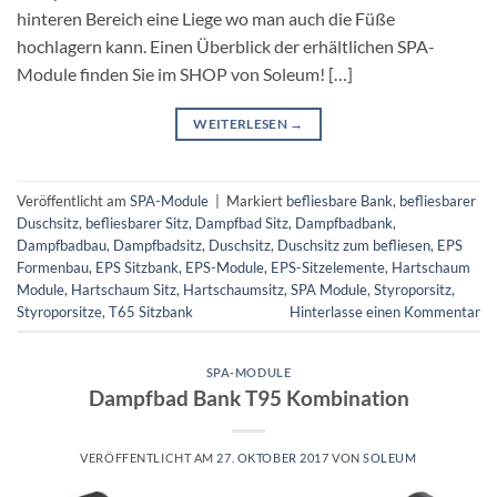
hinteren Bereich eine Liege wo man auch die Füße
hochlagern kann. Einen Überblick der erhältlichen SPA-
Module finden Sie im SHOP von Soleum! […]
WEITERLESEN
→
Veröffentlicht am
SPA-Module
|
Markiert
befliesbare Bank
,
befliesbarer
Duschsitz
,
befliesbarer Sitz
,
Dampfbad Sitz
,
Dampfbadbank
,
Dampfbadbau
,
Dampfbadsitz
,
Duschsitz
,
Duschsitz zum befliesen
,
EPS
Formenbau
,
EPS Sitzbank
,
EPS-Module
,
EPS-Sitzelemente
,
Hartschaum
Module
,
Hartschaum Sitz
,
Hartschaumsitz
,
SPA Module
,
Styroporsitz
,
Styroporsitze
,
T65 Sitzbank
Hinterlasse einen Kommentar
SPA-MODULE
Dampfbad Bank T95 Kombination
VERÖFFENTLICHT AM
27. OKTOBER 2017
VON
SOLEUM