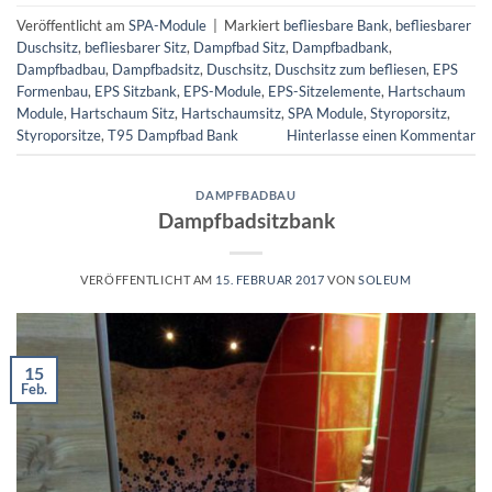
Veröffentlicht am
SPA-Module
|
Markiert
befliesbare Bank
,
befliesbarer
Duschsitz
,
befliesbarer Sitz
,
Dampfbad Sitz
,
Dampfbadbank
,
Dampfbadbau
,
Dampfbadsitz
,
Duschsitz
,
Duschsitz zum befliesen
,
EPS
Formenbau
,
EPS Sitzbank
,
EPS-Module
,
EPS-Sitzelemente
,
Hartschaum
Module
,
Hartschaum Sitz
,
Hartschaumsitz
,
SPA Module
,
Styroporsitz
,
Styroporsitze
,
T95 Dampfbad Bank
Hinterlasse einen Kommentar
DAMPFBADBAU
Dampfbadsitzbank
VERÖFFENTLICHT AM
15. FEBRUAR 2017
VON
SOLEUM
15
Feb.