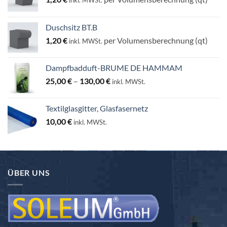
Duschsitz BT.B
1,20
€
per Volumensberechnung (qt)
inkl. MWSt.
Dampfbadduft-BRUME DE HAMMAM
Preisspanne:
25,00
€
–
130,00
€
inkl. MWSt.
25,00 €
bis
Textilglasgitter, Glasfasernetz
130,00 €
10,00
€
inkl. MWSt.
ÜBER UNS