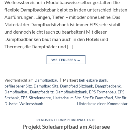
Wellnessbereiche in Modulbauweise selber gestalten Die
flexible Dampfbadsitzbank gibt es in den unterschiedlichsten
Ausführungen, Längen, Tiefen – mit oder ohne Lehne. Das
Material der Dampfbadsitzbank ist immer EPS, sehr stabil
und dennoch leicht (auch zu bearbeiten) Mit diesen
Dampfbadbänken baut man auch in den Hotels und
Thermen, die Dampfbäder und […]
WEITERLESEN
→
Veröffentlicht am
Dampfbadbau
|
Markiert
befliesbare Bank
,
befliesbarer Sitz
,
Dampfbad Sitz
,
Dampfbad Sitzbank
,
Dampfbadbank
,
Dampfbadbau
,
Dampfbadsitz
,
Dampfbadsitzbank
,
EPS Formenbau
,
EPS
Sitzbank
,
EPS-Sitzelemente
,
Hartschaum Sitz
,
Sitz für Dampfbad
,
Sitz für
DUsche
,
Wellnessbank
Hinterlasse einen Kommentar
REALISIERTE DAMPFBADPROJEKTE
Projekt Soledampfbad am Attersee