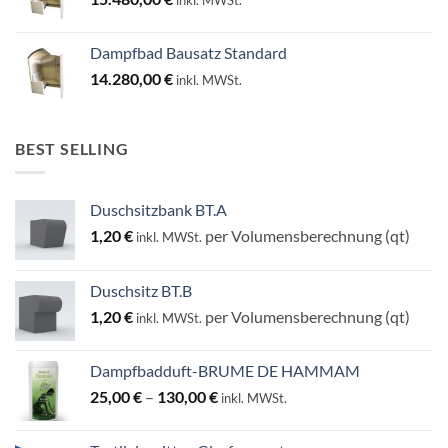
Dampfbad Bausatz Standard
14.280,00
€
inkl. MWSt.
BEST SELLING
Duschsitzbank BT.A
1,20
€
per Volumensberechnung (qt)
inkl. MWSt.
Duschsitz BT.B
1,20
€
per Volumensberechnung (qt)
inkl. MWSt.
Dampfbadduft-BRUME DE HAMMAM
Preisspanne:
25,00
€
–
130,00
€
inkl. MWSt.
25,00 €
bis