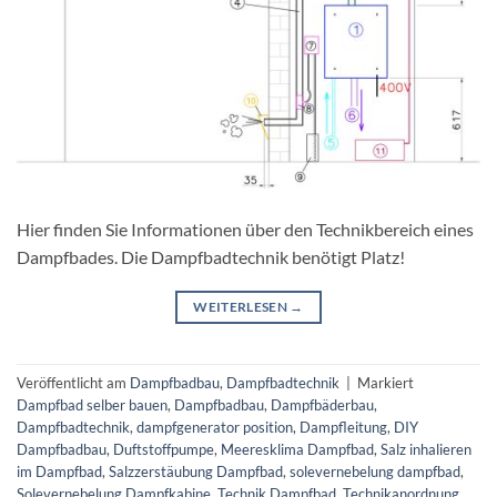
Hier finden Sie Informationen über den Technikbereich eines
Dampfbades. Die Dampfbadtechnik benötigt Platz!
WEITERLESEN
→
Veröffentlicht am
Dampfbadbau
,
Dampfbadtechnik
|
Markiert
Dampfbad selber bauen
,
Dampfbadbau
,
Dampfbäderbau
,
Dampfbadtechnik
,
dampfgenerator position
,
Dampfleitung
,
DIY
Dampfbadbau
,
Duftstoffpumpe
,
Meeresklima Dampfbad
,
Salz inhalieren
im Dampfbad
,
Salzzerstäubung Dampfbad
,
solevernebelung dampfbad
,
Solevernebelung Dampfkabine
,
Technik Dampfbad
,
Technikanordnung
,