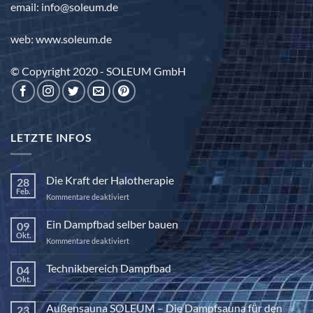
email: info@soleum.de
web: www.soleum.de
© Copyright 2020 - SOLEUM GmbH
LETZTE INFOS
Die Kraft der Halotherapie
28
Feb.
für
Kommentare deaktiviert
Die
Kraft
Ein Dampfbad selber bauen
09
der
Okt.
für
Kommentare deaktiviert
Halotherapie
Ein
Dampfbad
Technikbereich Dampfbad
04
selber
Okt.
Keine
bauen
Kommentare
zu
Außensauna SOLEUM – Die Dampfsauna für den
23
Technikbereich