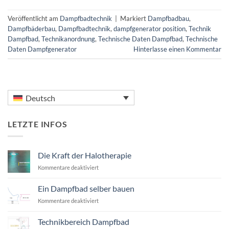
Veröffentlicht am
Dampfbadtechnik
|
Markiert
Dampfbadbau
,
Dampfbäderbau
,
Dampfbadtechnik
,
dampfgenerator position
,
Technik
Dampfbad
,
Technikanordnung
,
Technische Daten Dampfbad
,
Technische
Daten Dampfgenerator
Hinterlasse einen Kommentar
Deutsch
LETZTE INFOS
Die Kraft der Halotherapie
für
Kommentare deaktiviert
Die
Kraft
Ein Dampfbad selber bauen
der
für
Kommentare deaktiviert
Halotherapie
Ein
Dampfbad
Technikbereich Dampfbad
selber