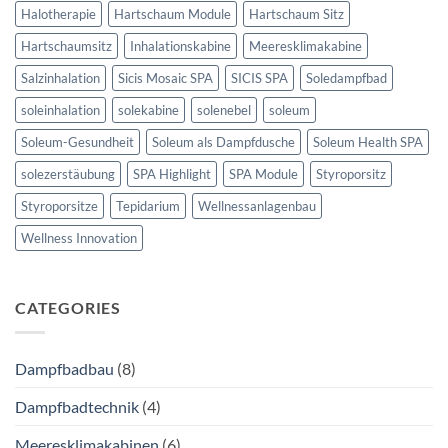
Halotherapie
Hartschaum Module
Hartschaum Sitz
Hartschaumsitz
Inhalationskabine
Meeresklimakabine
Salzinhalation
Sicis Mosaic SPA
SICIS SPA
Soledampfbad
soleinhalation
solekabine
solenebel
soleum
Soleum-Gesundheit
Soleum als Dampfdusche
Soleum Health SPA
solezerstäubung
SPA Highlight
SPA Module
Styroporsitz
Styroporsitze
Tepidarium
Wellnessanlagenbau
Wellness Innovation
CATEGORIES
Dampfbadbau
(8)
Dampfbadtechnik
(4)
Meeresklimakabinen
(6)