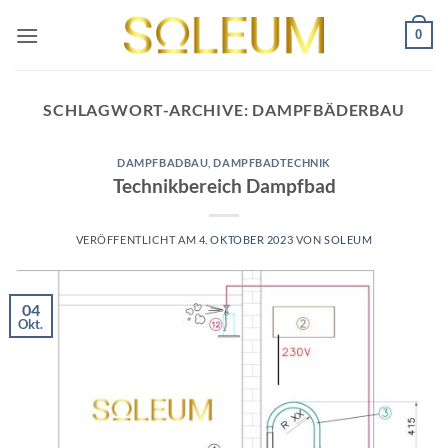
Zum
0
Inhalt
springen
SCHLAGWORT-ARCHIVE:
DAMPFBÄDERBAU
DAMPFBADBAU
,
DAMPFBADTECHNIK
Technikbereich Dampfbad
VERÖFFENTLICHT AM
4. OKTOBER 2023
VON
SOLEUM
04
Okt.