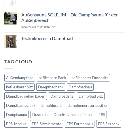
Keine
bauen
Kommentare
zu
Technikbereich
Außensauna SOLEUM – Die Dampfsauna für den
Dampfbad
Außenbereich
für
Kommentare deaktiviert
Außensauna
SOLEUM
Technikbereich Dampfbad
–
Keine
Die
Kommentare
Dampfsauna
zu
Technikbereich
für
Dampfbad
TAG CLOUD
den
Außenbereich
Außendampfbad
befliesbare Bank
befliesbarer Duschsitz
befliesbarer Sitz
Dampfbadbank
Dampfbadbau
Dampfbad selber bauen
Dampfbadsitz
Dampfbad Sitz
Dampfbadtechnik
dampfdusche
dampfgenerator position
Dampfsauna
Duschsitz
Duschsitz zum befliesen
EPS
EPS-Module
EPS-Sitzelemente
EPS Formenbau
EPS Sitzbank