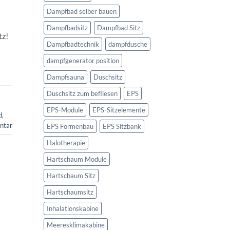
Dampfbad selber bauen
Dampfbadsitz
Dampfbad Sitz
tz!
Dampfbadtechnik
dampfdusche
dampfgenerator position
Dampfsauna
Duschsitz
Duschsitz zum befliesen
EPS
EPS-Module
EPS-Sitzelemente
d
,
ntar
EPS Formenbau
EPS Sitzbank
Halotherapie
Hartschaum Module
Hartschaum Sitz
Hartschaumsitz
Inhalationskabine
Meeresklimakabine