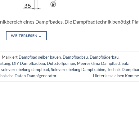
hnikbereich eines Dampfbades. Die Dampfbadtechnik benötigt Pla
WEITERLESEN
→
|
Markiert
Dampfbad selber bauen
,
Dampfbadbau
,
Dampfbäderbau
,
eitung
,
DIY Dampfbadbau
,
Duftstoffpumpe
,
Meeresklima Dampfbad
,
Salz
,
solevernebelung dampfbad
,
Solevernebelung Dampfkabine
,
Technik Dampfba
chnische Daten Dampfgenerator
Hinterlasse einen Komme