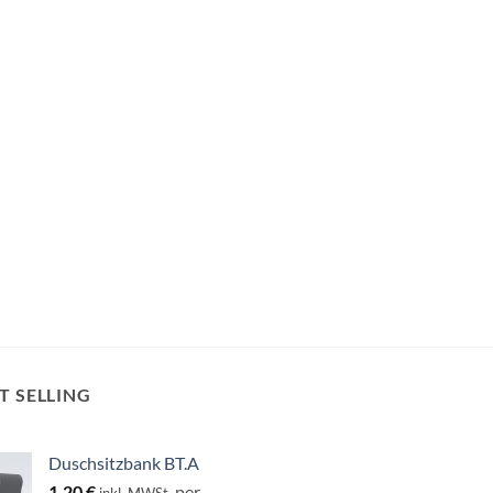
T SELLING
Duschsitzbank BT.A
1,20
€
per
inkl. MWSt.