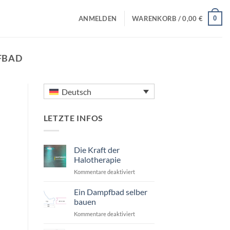
0
ANMELDEN
WARENKORB /
0,00
€
FBAD
Deutsch
LETZTE INFOS
Die Kraft der
Halotherapie
für
Kommentare deaktiviert
Die
Kraft
Ein Dampfbad selber
der
bauen
Halotherapie
für
Kommentare deaktiviert
Ein