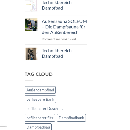
Dampfbad
Technikbereich
selber
Dampfbad
bauen
Keine
Kommentare
Außensauna SOLEUM
zu
Technikbereich
– Die Dampfsauna für
Dampfbad
den Außenbereich
für
Kommentare deaktiviert
Außensauna
SOLEUM
Technikbereich
–
Dampfbad
Die
Keine
Dampfsauna
Kommentare
für
zu
TAG CLOUD
Technikbereich
den
Dampfbad
Außenbereich
Außendampfbad
befliesbare Bank
befliesbarer Duschsitz
befliesbarer Sitz
Dampfbadbank
Dampfbadbau