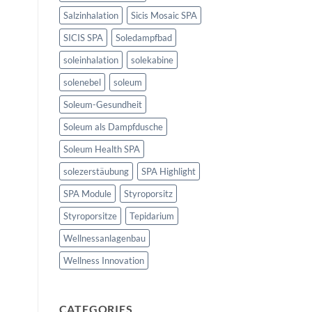
Salzinhalation
Sicis Mosaic SPA
SICIS SPA
Soledampfbad
soleinhalation
solekabine
solenebel
soleum
Soleum-Gesundheit
Soleum als Dampfdusche
Soleum Health SPA
solezerstäubung
SPA Highlight
SPA Module
Styroporsitz
Styroporsitze
Tepidarium
Wellnessanlagenbau
Wellness Innovation
CATEGORIES