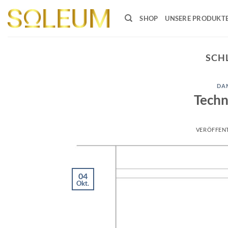
Zum
Inhalt
SHOP
UNSERE PRODUKT
springen
SCH
DA
Techn
VERÖFFEN
04
Okt.