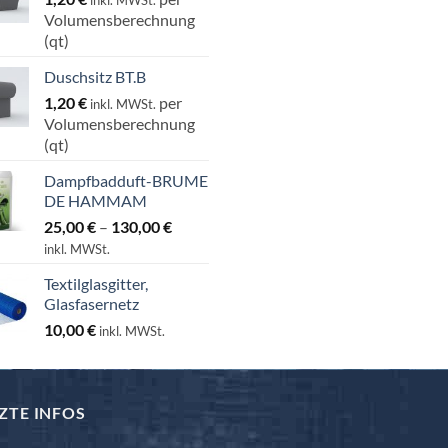
Volumensberechnung
(qt)
Duschsitz BT.B
1,20
€
per
inkl. MWSt.
Volumensberechnung
(qt)
Dampfbadduft-BRUME
DE HAMMAM
Preisspanne:
25,00
€
–
130,00
€
25,00 €
inkl. MWSt.
bis
Textilglasgitter,
130,00 €
Glasfasernetz
10,00
€
inkl. MWSt.
ZTE INFOS