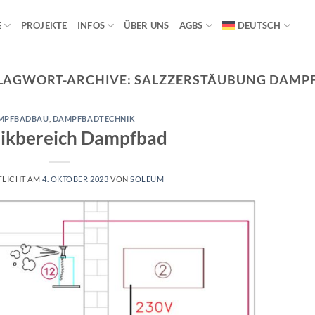
E
PROJEKTE
INFOS
ÜBER UNS
AGBS
DEUTSCH
LAGWORT-ARCHIVE:
SALZZERSTÄUBUNG DAMP
MPFBADBAU
,
DAMPFBADTECHNIK
ikbereich Dampfbad
TLICHT AM
4. OKTOBER 2023
VON
SOLEUM