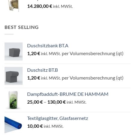
14.280,00
€
inkl. MWSt.
BEST SELLING
Duschsitzbank BT.A
1,20
€
per Volumensberechnung (qt)
inkl. MWSt.
Duschsitz BT.B
1,20
€
per Volumensberechnung (qt)
inkl. MWSt.
Dampfbadduft-BRUME DE HAMMAM
Preisspanne:
25,00
€
–
130,00
€
inkl. MWSt.
25,00 €
bis
Textilglasgitter, Glasfasernetz
130,00 €
10,00
€
inkl. MWSt.