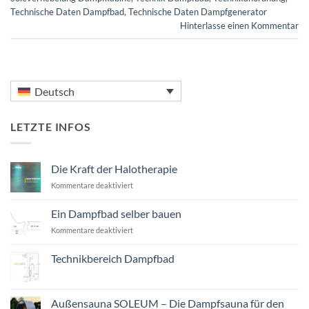
Technische Daten Dampfbad
,
Technische Daten Dampfgenerator
Hinterlasse einen Kommentar
Deutsch
LETZTE INFOS
Die Kraft der Halotherapie
für
Kommentare deaktiviert
Die
Kraft
Ein Dampfbad selber bauen
der
für
Kommentare deaktiviert
Halotherapie
Ein
Dampfbad
Technikbereich Dampfbad
selber
Keine
bauen
Kommentare
zu
Technikbereich
Außensauna SOLEUM – Die Dampfsauna für den
Dampfbad