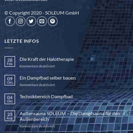
© Copyright 2020 - SOLEUM GmbH
LETZTE INFOS
Die Kraft der Halotherapie
28
Feb.
für
Kommentare deaktiviert
Die
Kraft
Ein Dampfbad selber bauen
09
der
Okt.
für
Kommentare deaktiviert
Halotherapie
Ein
Dampfbad
Technikbereich Dampfbad
04
selber
Okt.
Keine
bauen
Kommentare
zu
Außensauna SOLEUM – Die Dampfsauna für den
23
Technikbereich
Dampfbad
Aug.
Außenbereich
für
Kommentare deaktiviert
Außensauna