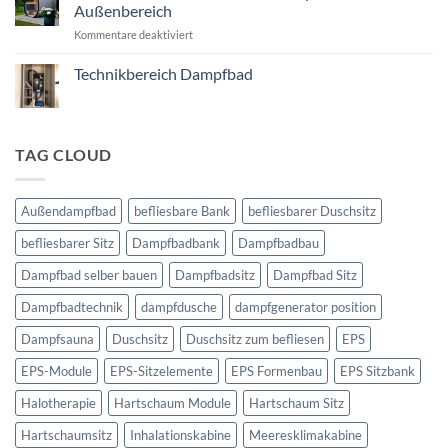
Außenbereich
für
Kommentare deaktiviert
Außensauna
SOLEUM
Technikbereich Dampfbad
–
Keine
Die
Kommentare
Dampfsauna
zu
Technikbereich
für
Dampfbad
TAG CLOUD
den
Außenbereich
Außendampfbad
befliesbare Bank
befliesbarer Duschsitz
befliesbarer Sitz
Dampfbadbank
Dampfbadbau
Dampfbad selber bauen
Dampfbadsitz
Dampfbad Sitz
Dampfbadtechnik
dampfdusche
dampfgenerator position
Dampfsauna
Duschsitz
Duschsitz zum befliesen
EPS
EPS-Module
EPS-Sitzelemente
EPS Formenbau
EPS Sitzbank
Halotherapie
Hartschaum Module
Hartschaum Sitz
Hartschaumsitz
Inhalationskabine
Meeresklimakabine