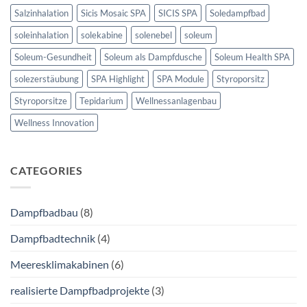
Salzinhalation
Sicis Mosaic SPA
SICIS SPA
Soledampfbad
soleinhalation
solekabine
solenebel
soleum
Soleum-Gesundheit
Soleum als Dampfdusche
Soleum Health SPA
solezerstäubung
SPA Highlight
SPA Module
Styroporsitz
Styroporsitze
Tepidarium
Wellnessanlagenbau
Wellness Innovation
CATEGORIES
Dampfbadbau
(8)
Dampfbadtechnik
(4)
Meeresklimakabinen
(6)
realisierte Dampfbadprojekte
(3)