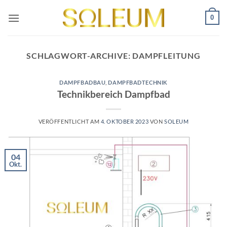
Zum
0
Inhalt
springen
SCHLAGWORT-ARCHIVE:
DAMPFLEITUNG
DAMPFBADBAU
,
DAMPFBADTECHNIK
Technikbereich Dampfbad
VERÖFFENTLICHT AM
4. OKTOBER 2023
VON
SOLEUM
04
Okt.