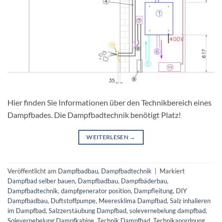
Hier finden Sie Informationen über den Technikbereich eines
Dampfbades. Die Dampfbadtechnik benötigt Platz!
WEITERLESEN
→
Veröffentlicht am
Dampfbadbau
,
Dampfbadtechnik
|
Markiert
Dampfbad selber bauen
,
Dampfbadbau
,
Dampfbäderbau
,
Dampfbadtechnik
,
dampfgenerator position
,
Dampfleitung
,
DIY
Dampfbadbau
,
Duftstoffpumpe
,
Meeresklima Dampfbad
,
Salz inhalieren
im Dampfbad
,
Salzzerstäubung Dampfbad
,
solevernebelung dampfbad
,
Solevernebelung Dampfkabine
,
Technik Dampfbad
,
Technikanordnung
,