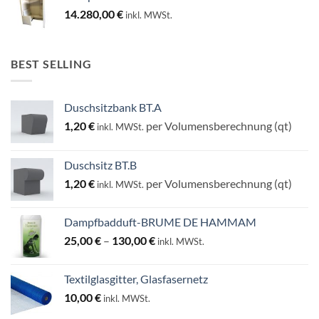
14.280,00
€
inkl. MWSt.
BEST SELLING
Duschsitzbank BT.A
1,20
€
per Volumensberechnung (qt)
inkl. MWSt.
Duschsitz BT.B
1,20
€
per Volumensberechnung (qt)
inkl. MWSt.
Dampfbadduft-BRUME DE HAMMAM
Preisspanne:
25,00
€
–
130,00
€
inkl. MWSt.
25,00 €
bis
Textilglasgitter, Glasfasernetz
130,00 €
10,00
€
inkl. MWSt.