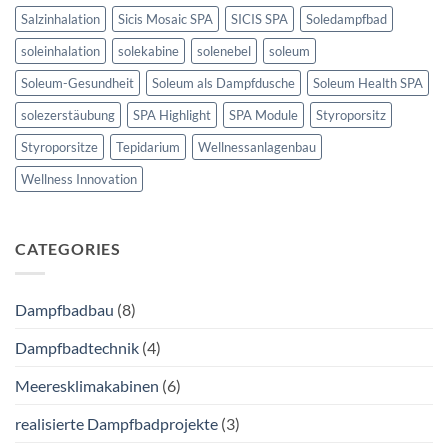
Salzinhalation
Sicis Mosaic SPA
SICIS SPA
Soledampfbad
soleinhalation
solekabine
solenebel
soleum
Soleum-Gesundheit
Soleum als Dampfdusche
Soleum Health SPA
solezerstäubung
SPA Highlight
SPA Module
Styroporsitz
Styroporsitze
Tepidarium
Wellnessanlagenbau
Wellness Innovation
CATEGORIES
Dampfbadbau
(8)
Dampfbadtechnik
(4)
Meeresklimakabinen
(6)
realisierte Dampfbadprojekte
(3)