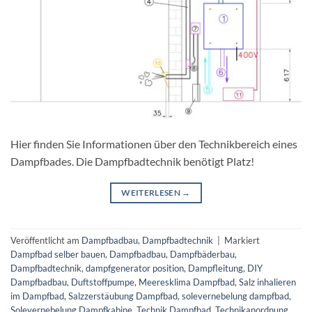
Hier finden Sie Informationen über den Technikbereich eines
Dampfbades. Die Dampfbadtechnik benötigt Platz!
WEITERLESEN
→
Veröffentlicht am
Dampfbadbau
,
Dampfbadtechnik
|
Markiert
Dampfbad selber bauen
,
Dampfbadbau
,
Dampfbäderbau
,
Dampfbadtechnik
,
dampfgenerator position
,
Dampfleitung
,
DIY
Dampfbadbau
,
Duftstoffpumpe
,
Meeresklima Dampfbad
,
Salz inhalieren
im Dampfbad
,
Salzzerstäubung Dampfbad
,
solevernebelung dampfbad
,
Solevernebelung Dampfkabine
,
Technik Dampfbad
,
Technikanordnung
,