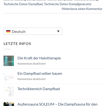
Technische Daten Dampfbad
,
Technische Daten Dampfgenerator
Hinterlasse einen Kommentar
Deutsch
LETZTE INFOS
Die Kraft der Halotherapie
für
Kommentare deaktiviert
Die
Kraft
Ein Dampfbad selber bauen
der
für
Kommentare deaktiviert
Halotherapie
Ein
Dampfbad
Technikbereich Dampfbad
selber
Keine
bauen
Kommentare
zu
Technikbereich
Außensauna SOLEUM – Die Dampfsauna für den
Dampfbad