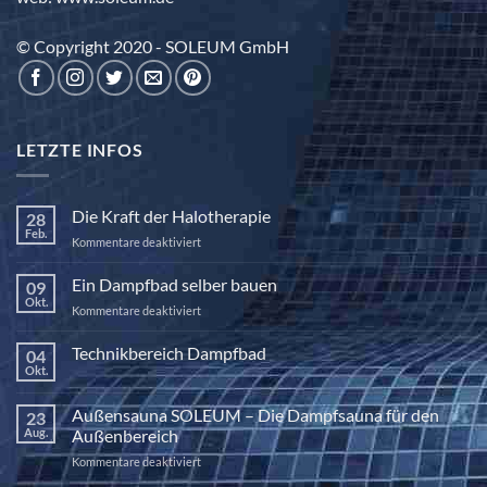
© Copyright 2020 - SOLEUM GmbH
LETZTE INFOS
Die Kraft der Halotherapie
28
Feb.
für
Kommentare deaktiviert
Die
Kraft
Ein Dampfbad selber bauen
09
der
Okt.
für
Kommentare deaktiviert
Halotherapie
Ein
Dampfbad
Technikbereich Dampfbad
04
selber
Okt.
Keine
bauen
Kommentare
zu
Außensauna SOLEUM – Die Dampfsauna für den
23
Technikbereich
Dampfbad
Aug.
Außenbereich
für
Kommentare deaktiviert
Außensauna