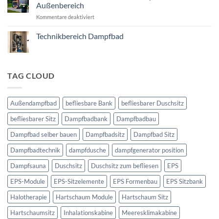
Außenbereich
für
Kommentare deaktiviert
Außensauna
SOLEUM
Technikbereich Dampfbad
–
Keine
Die
Kommentare
Dampfsauna
zu
Technikbereich
für
Dampfbad
TAG CLOUD
den
Außenbereich
Außendampfbad
befliesbare Bank
befliesbarer Duschsitz
befliesbarer Sitz
Dampfbadbank
Dampfbadbau
Dampfbad selber bauen
Dampfbadsitz
Dampfbad Sitz
Dampfbadtechnik
dampfdusche
dampfgenerator position
Dampfsauna
Duschsitz
Duschsitz zum befliesen
EPS
EPS-Module
EPS-Sitzelemente
EPS Formenbau
EPS Sitzbank
Halotherapie
Hartschaum Module
Hartschaum Sitz
Hartschaumsitz
Inhalationskabine
Meeresklimakabine