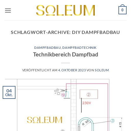
Zum
0
Inhalt
springen
SCHLAGWORT-ARCHIVE:
DIY DAMPFBADBAU
DAMPFBADBAU
,
DAMPFBADTECHNIK
Technikbereich Dampfbad
VERÖFFENTLICHT AM
4. OKTOBER 2023
VON
SOLEUM
04
Okt.