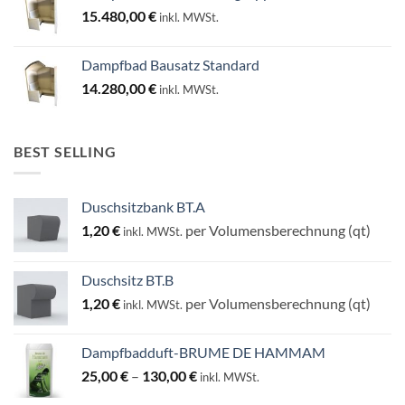
15.480,00
€
inkl. MWSt.
Dampfbad Bausatz Standard
14.280,00
€
inkl. MWSt.
BEST SELLING
Duschsitzbank BT.A
1,20
€
per Volumensberechnung (qt)
inkl. MWSt.
Duschsitz BT.B
1,20
€
per Volumensberechnung (qt)
inkl. MWSt.
Dampfbadduft-BRUME DE HAMMAM
Preisspanne:
25,00
€
–
130,00
€
inkl. MWSt.
25,00 €