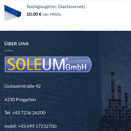
bis
Textilglasgitter, Glasfasernetz
130,00 €
10,00
€
inkl. MWSt.
ÜBER UNS
Gutauerstraße 42
4230 Pregarten
Tel: +43 7236 26200
mobil: +43 699 17232700