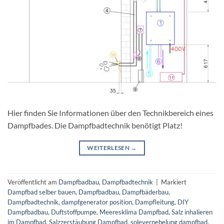
Hier finden Sie Informationen über den Technikbereich eines
Dampfbades. Die Dampfbadtechnik benötigt Platz!
WEITERLESEN
→
Veröffentlicht am
Dampfbadbau
,
Dampfbadtechnik
|
Markiert
Dampfbad selber bauen
,
Dampfbadbau
,
Dampfbäderbau
,
Dampfbadtechnik
,
dampfgenerator position
,
Dampfleitung
,
DIY
Dampfbadbau
,
Duftstoffpumpe
,
Meeresklima Dampfbad
,
Salz inhalieren
im Dampfbad
,
Salzzerstäubung Dampfbad
,
solevernebelung dampfbad
,