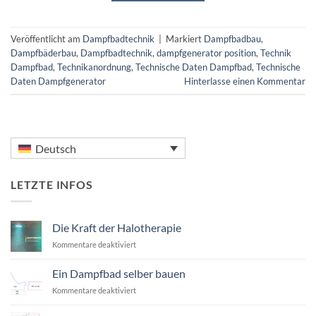
Veröffentlicht am
Dampfbadtechnik
|
Markiert
Dampfbadbau
,
Dampfbäderbau
,
Dampfbadtechnik
,
dampfgenerator position
,
Technik
Dampfbad
,
Technikanordnung
,
Technische Daten Dampfbad
,
Technische
Daten Dampfgenerator
Hinterlasse einen Kommentar
Deutsch
LETZTE INFOS
Die Kraft der Halotherapie
für
Kommentare deaktiviert
Die
Kraft
Ein Dampfbad selber bauen
der
für
Kommentare deaktiviert
Halotherapie
Ein
Dampfbad