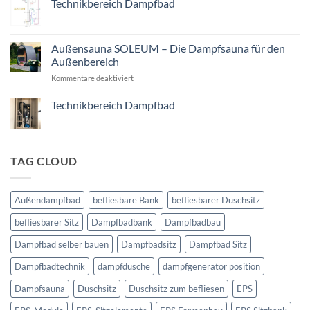
Technikbereich Dampfbad
selber
Keine
bauen
Kommentare
zu
Technikbereich
Außensauna SOLEUM – Die Dampfsauna für den
Dampfbad
Außenbereich
für
Kommentare deaktiviert
Außensauna
SOLEUM
Technikbereich Dampfbad
–
Keine
Die
Kommentare
Dampfsauna
zu
Technikbereich
für
Dampfbad
TAG CLOUD
den
Außenbereich
Außendampfbad
befliesbare Bank
befliesbarer Duschsitz
befliesbarer Sitz
Dampfbadbank
Dampfbadbau
Dampfbad selber bauen
Dampfbadsitz
Dampfbad Sitz
Dampfbadtechnik
dampfdusche
dampfgenerator position
Dampfsauna
Duschsitz
Duschsitz zum befliesen
EPS