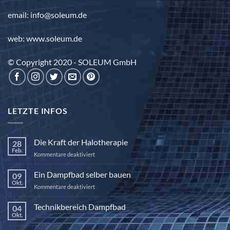
email: info@soleum.de
web: www.soleum.de
© Copyright 2020 - SOLEUM GmbH
LETZTE INFOS
Die Kraft der Halotherapie
28
Feb.
für
Kommentare deaktiviert
Die
Kraft
Ein Dampfbad selber bauen
09
der
Okt.
für
Kommentare deaktiviert
Halotherapie
Ein
Dampfbad
Technikbereich Dampfbad
04
selber
Okt.
Keine
bauen
Kommentare