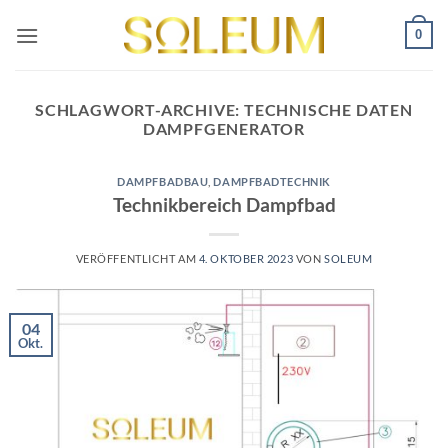
Zum
0
Inhalt
springen
SCHLAGWORT-ARCHIVE:
TECHNISCHE DATEN
DAMPFGENERATOR
DAMPFBADBAU
,
DAMPFBADTECHNIK
Technikbereich Dampfbad
VERÖFFENTLICHT AM
4. OKTOBER 2023
VON
SOLEUM
04
Okt.