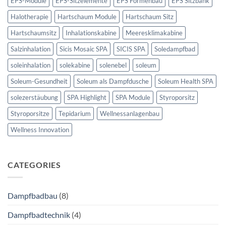
EPS-Module
EPS-Sitzelemente
EPS Formenbau
EPS Sitzbank
Halotherapie
Hartschaum Module
Hartschaum Sitz
Hartschaumsitz
Inhalationskabine
Meeresklimakabine
Salzinhalation
Sicis Mosaic SPA
SICIS SPA
Soledampfbad
soleinhalation
solekabine
solenebel
soleum
Soleum-Gesundheit
Soleum als Dampfdusche
Soleum Health SPA
solezerstäubung
SPA Highlight
SPA Module
Styroporsitz
Styroporsitze
Tepidarium
Wellnessanlagenbau
Wellness Innovation
CATEGORIES
Dampfbadbau
(8)
Dampfbadtechnik
(4)