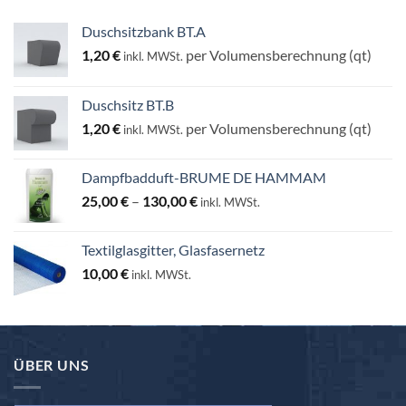
Duschsitzbank BT.A
1,20
€
per Volumensberechnung (qt)
inkl. MWSt.
Duschsitz BT.B
1,20
€
per Volumensberechnung (qt)
inkl. MWSt.
Dampfbadduft-BRUME DE HAMMAM
Preisspanne:
25,00
€
–
130,00
€
inkl. MWSt.
25,00 €
bis
Textilglasgitter, Glasfasernetz
130,00 €
10,00
€
inkl. MWSt.
ÜBER UNS