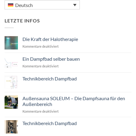
Deutsch
LETZTE INFOS
Die Kraft der Halotherapie
für
Kommentare deaktiviert
Die
Kraft
Ein Dampfbad selber bauen
der
für
Kommentare deaktiviert
Halotherapie
Ein
Dampfbad
Technikbereich Dampfbad
selber
Keine
bauen
Kommentare
zu
Technikbereich
Außensauna SOLEUM – Die Dampfsauna für den
Dampfbad
Außenbereich
für
Kommentare deaktiviert
Außensauna
SOLEUM
Technikbereich Dampfbad
–
Keine
Die
Kommentare