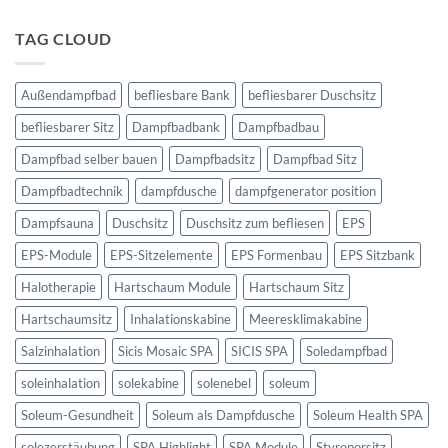
Dampfsauna
zu
Technikbereich
für
Dampfbad
TAG CLOUD
den
Außenbereich
Außendampfbad
befliesbare Bank
befliesbarer Duschsitz
befliesbarer Sitz
Dampfbadbank
Dampfbadbau
Dampfbad selber bauen
Dampfbadsitz
Dampfbad Sitz
Dampfbadtechnik
dampfdusche
dampfgenerator position
Dampfsauna
Duschsitz
Duschsitz zum befliesen
EPS
EPS-Module
EPS-Sitzelemente
EPS Formenbau
EPS Sitzbank
Halotherapie
Hartschaum Module
Hartschaum Sitz
Hartschaumsitz
Inhalationskabine
Meeresklimakabine
Salzinhalation
Sicis Mosaic SPA
SICIS SPA
Soledampfbad
soleinhalation
solekabine
solenebel
soleum
Soleum-Gesundheit
Soleum als Dampfdusche
Soleum Health SPA
solezerstäubung
SPA Highlight
SPA Module
Styroporsitz