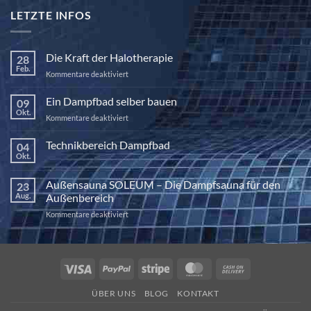
LETZTE INFOS
Die Kraft der Halotherapie
28
Feb.
für
Kommentare deaktiviert
Die
Kraft
Ein Dampfbad selber bauen
09
der
Okt.
für
Kommentare deaktiviert
Halotherapie
Ein
Dampfbad
Technikbereich Dampfbad
04
selber
Okt.
Keine
bauen
Kommentare
zu
Außensauna SOLEUM – Die Dampfsauna für den
23
Technikbereich
Dampfbad
Aug.
Außenbereich
für
Kommentare deaktiviert
Außensauna
SOLEUM
–
Die
Visa
PayPal
Stripe
MasterCard
Cash
Dampfsauna
On
für
ÜBER UNS
BLOG
KONTAKT
den
Delivery
Außenbereich