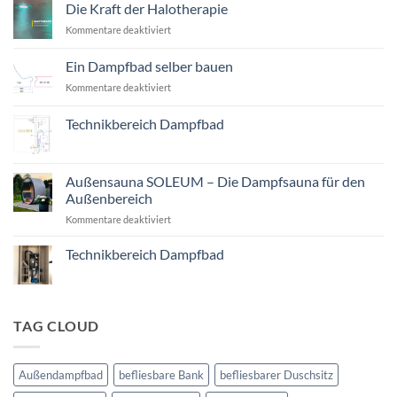
Die Kraft der Halotherapie
für
Kommentare deaktiviert
Die
Kraft
Ein Dampfbad selber bauen
der
für
Kommentare deaktiviert
Halotherapie
Ein
Dampfbad
Technikbereich Dampfbad
selber
Keine
bauen
Kommentare
zu
Technikbereich
Außensauna SOLEUM – Die Dampfsauna für den
Dampfbad
Außenbereich
für
Kommentare deaktiviert
Außensauna
SOLEUM
Technikbereich Dampfbad
–
Keine
Die
Kommentare
Dampfsauna
zu
Technikbereich
für
Dampfbad
TAG CLOUD
den
Außenbereich
Außendampfbad
befliesbare Bank
befliesbarer Duschsitz