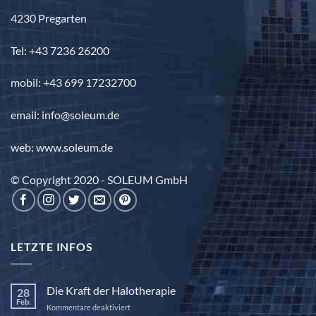
4230 Pregarten
Tel: +43 7236 26200
mobil: +43 699 17232700
email: info@soleum.de
web: www.soleum.de
© Copyright 2020 - SOLEUM GmbH
LETZTE INFOS
Die Kraft der Halotherapie
28
Feb.
für
Kommentare deaktiviert