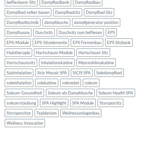
befliesbarer Sitz
Dampfbadbank
Dampfbadbau
Dampfbad selber bauen
Dampfbadsitz
Dampfbad Sitz
Dampfbadtechnik
dampfdusche
dampfgenerator position
Dampfsauna
Duschsitz
Duschsitz zum befliesen
EPS
EPS-Module
EPS-Sitzelemente
EPS Formenbau
EPS Sitzbank
Halotherapie
Hartschaum Module
Hartschaum Sitz
Hartschaumsitz
Inhalationskabine
Meeresklimakabine
Salzinhalation
Sicis Mosaic SPA
SICIS SPA
Soledampfbad
soleinhalation
solekabine
solenebel
soleum
Soleum-Gesundheit
Soleum als Dampfdusche
Soleum Health SPA
solezerstäubung
SPA Highlight
SPA Module
Styroporsitz
Styroporsitze
Tepidarium
Wellnessanlagenbau
Wellness Innovation