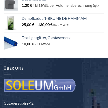
1,20
€
per Volumensberechnung (qt)
inkl. MWSt.
Dampfbadduft-BRUME DE HAMMAM
Preisspanne:
25,00
€
–
130,00
€
inkl. MWSt.
25,00 €
bis
Textilglasgitter, Glasfasernetz
130,00 €
10,00
€
inkl. MWSt.
ÜBER UNS
Gutauerstraße 42