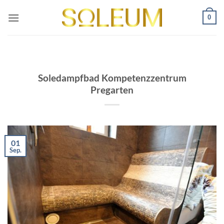
Zum
0
Inhalt
springen
Soledampfbad Kompetenzzentrum
Pregarten
01
Sep.