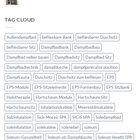
Keine
Die
Kommentare
Dampfsauna
zu
Technikbereich
für
Dampfbad
TAG CLOUD
den
Außenbereich
Außendampfbad
befliesbare Bank
befliesbarer Duschsitz
befliesbarer Sitz
Dampfbadbank
Dampfbadbau
Dampfbad selber bauen
Dampfbadsitz
Dampfbad Sitz
Dampfbadtechnik
dampfdusche
dampfgenerator position
Dampfsauna
Duschsitz
Duschsitz zum befliesen
EPS
EPS-Module
EPS-Sitzelemente
EPS Formenbau
EPS Sitzbank
Halotherapie
Hartschaum Module
Hartschaum Sitz
Hartschaumsitz
Inhalationskabine
Meeresklimakabine
Salzinhalation
Sicis Mosaic SPA
SICIS SPA
Soledampfbad
soleinhalation
solekabine
solenebel
soleum
Soleum-Gesundheit
Soleum als Dampfdusche
Soleum Health SPA