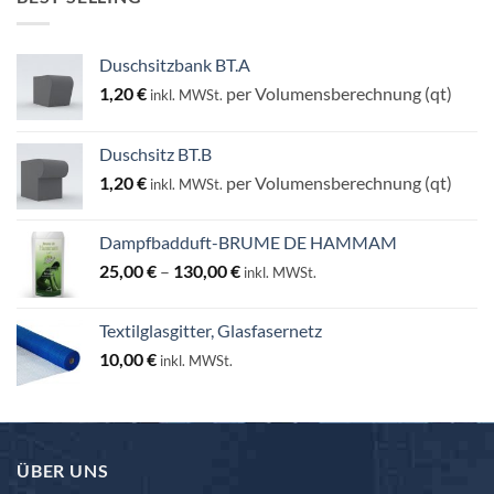
Duschsitzbank BT.A
1,20
€
per Volumensberechnung (qt)
inkl. MWSt.
Duschsitz BT.B
1,20
€
per Volumensberechnung (qt)
inkl. MWSt.
Dampfbadduft-BRUME DE HAMMAM
Preisspanne:
25,00
€
–
130,00
€
inkl. MWSt.
25,00 €
bis
Textilglasgitter, Glasfasernetz
130,00 €
10,00
€
inkl. MWSt.
ÜBER UNS