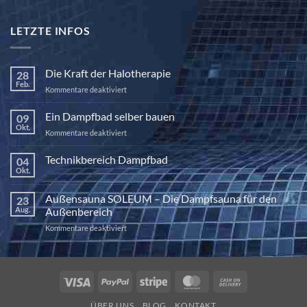
LETZTE INFOS
Die Kraft der Halotherapie
28
Feb.
für
Kommentare deaktiviert
Die
Kraft
Ein Dampfbad selber bauen
09
der
Okt.
für
Kommentare deaktiviert
Halotherapie
Ein
Dampfbad
Technikbereich Dampfbad
04
selber
Okt.
Keine
bauen
Kommentare
zu
Außensauna SOLEUM – Die Dampfsauna für den
23
Technikbereich
Dampfbad
Aug.
Außenbereich
für
Kommentare deaktiviert
Außensauna
SOLEUM
–
Die
Visa
PayPal
Stripe
MasterCard
Cash
Dampfsauna
On
für
ÜBER UNS
BLOG
KONTAKT