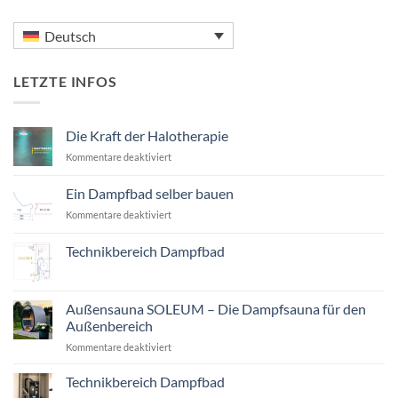
Deutsch
LETZTE INFOS
Die Kraft der Halotherapie
für
Kommentare deaktiviert
Die
Kraft
Ein Dampfbad selber bauen
der
für
Kommentare deaktiviert
Halotherapie
Ein
Dampfbad
Technikbereich Dampfbad
selber
Keine
bauen
Kommentare
zu
Technikbereich
Außensauna SOLEUM – Die Dampfsauna für den
Dampfbad
Außenbereich
für
Kommentare deaktiviert
Außensauna
SOLEUM
Technikbereich Dampfbad
–