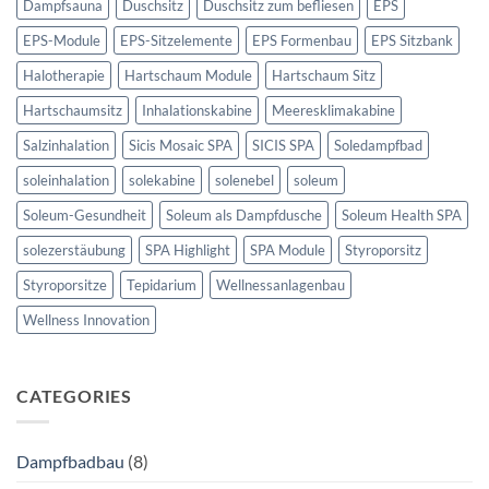
Dampfsauna
Duschsitz
Duschsitz zum befliesen
EPS
EPS-Module
EPS-Sitzelemente
EPS Formenbau
EPS Sitzbank
Halotherapie
Hartschaum Module
Hartschaum Sitz
Hartschaumsitz
Inhalationskabine
Meeresklimakabine
Salzinhalation
Sicis Mosaic SPA
SICIS SPA
Soledampfbad
soleinhalation
solekabine
solenebel
soleum
Soleum-Gesundheit
Soleum als Dampfdusche
Soleum Health SPA
solezerstäubung
SPA Highlight
SPA Module
Styroporsitz
Styroporsitze
Tepidarium
Wellnessanlagenbau
Wellness Innovation
CATEGORIES
Dampfbadbau
(8)