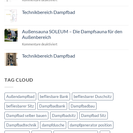
Halotherapie
Ein
Dampfbad
Technikbereich Dampfbad
selber
Keine
bauen
Kommentare
zu
Technikbereich
Außensauna SOLEUM – Die Dampfsauna für den
Dampfbad
Außenbereich
für
Kommentare deaktiviert
Außensauna
SOLEUM
Technikbereich Dampfbad
–
Keine
Die
Kommentare
Dampfsauna
zu
Technikbereich
für
Dampfbad
TAG CLOUD
den
Außenbereich
Außendampfbad
befliesbare Bank
befliesbarer Duschsitz
befliesbarer Sitz
Dampfbadbank
Dampfbadbau
Dampfbad selber bauen
Dampfbadsitz
Dampfbad Sitz
Dampfbadtechnik
dampfdusche
dampfgenerator position