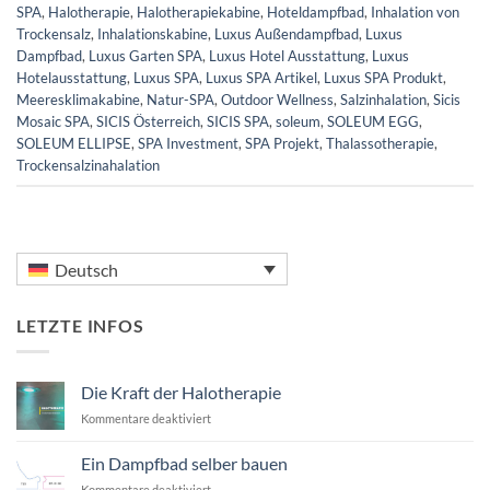
SPA
,
Halotherapie
,
Halotherapiekabine
,
Hoteldampfbad
,
Inhalation von
Trockensalz
,
Inhalationskabine
,
Luxus Außendampfbad
,
Luxus
Dampfbad
,
Luxus Garten SPA
,
Luxus Hotel Ausstattung
,
Luxus
Hotelausstattung
,
Luxus SPA
,
Luxus SPA Artikel
,
Luxus SPA Produkt
,
Meeresklimakabine
,
Natur-SPA
,
Outdoor Wellness
,
Salzinhalation
,
Sicis
Mosaic SPA
,
SICIS Österreich
,
SICIS SPA
,
soleum
,
SOLEUM EGG
,
SOLEUM ELLIPSE
,
SPA Investment
,
SPA Projekt
,
Thalassotherapie
,
Trockensalzinahalation
Deutsch
LETZTE INFOS
Die Kraft der Halotherapie
für
Kommentare deaktiviert
Die
Kraft
Ein Dampfbad selber bauen
der
für
Kommentare deaktiviert