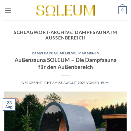
Zum
0
Inhalt
springen
SCHLAGWORT-ARCHIVE:
DAMPFSAUNA IM
AUSSENBEREICH
DAMPFBADBAU
,
MEERESKLIMAKABINEN
Außensauna SOLEUM – Die Dampfsauna
für den Außenbereich
VERÖFFENTLICHT AM
23. AUGUST 2023
VON
SOLEUM
23
Aug.