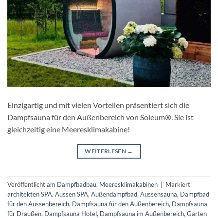
Einzigartig und mit vielen Vorteilen präsentiert sich die
Dampfsauna für den Außenbereich von Soleum®. Sie ist
gleichzeitig eine Meeresklimakabine!
WEITERLESEN
→
Veröffentlicht am
Dampfbadbau
,
Meeresklimakabinen
|
Markiert
architekten SPA
,
Aussen SPA
,
Außendampfbad
,
Aussensauna
,
Dampfbad
für den Aussenbereich
,
Dampfsauna für den Außenbereich
,
Dampfsauna
für Draußen
,
Dampfsauna Hotel
,
Dampfsauna im Außenbereich
,
Garten