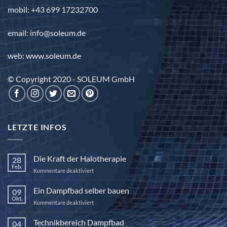
mobil: +43 699 17232700
email: info@soleum.de
web: www.soleum.de
© Copyright 2020 - SOLEUM GmbH
LETZTE INFOS
Die Kraft der Halotherapie
28
Feb.
für
Kommentare deaktiviert
Die
Kraft
Ein Dampfbad selber bauen
09
der
Okt.
für
Kommentare deaktiviert
Halotherapie
Ein
Dampfbad
Technikbereich Dampfbad
04