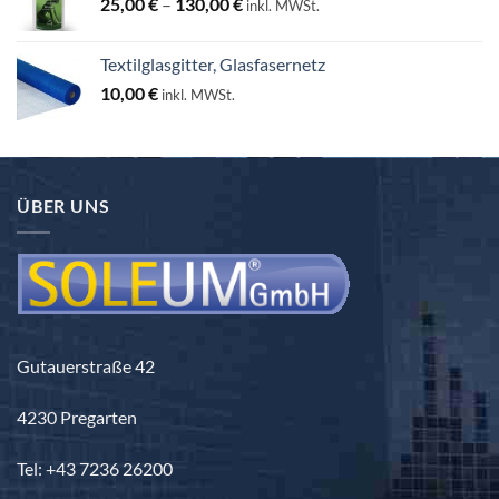
Preisspanne:
25,00
€
–
130,00
€
inkl. MWSt.
25,00 €
bis
Textilglasgitter, Glasfasernetz
130,00 €
10,00
€
inkl. MWSt.
ÜBER UNS
Gutauerstraße 42
4230 Pregarten
Tel: +43 7236 26200