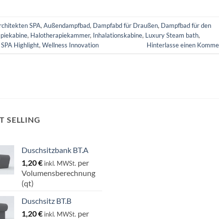
rchitekten SPA
,
Außendampfbad
,
Dampfabd für Draußen
,
Dampfbad für den
piekabine
,
Halotherapiekammer
,
Inhalationskabine
,
Luxury Steam bath
,
,
SPA Highlight
,
Wellness Innovation
Hinterlasse einen Komme
T SELLING
Duschsitzbank BT.A
1,20
€
per
inkl. MWSt.
Volumensberechnung
(qt)
Duschsitz BT.B
1,20
€
per
inkl. MWSt.