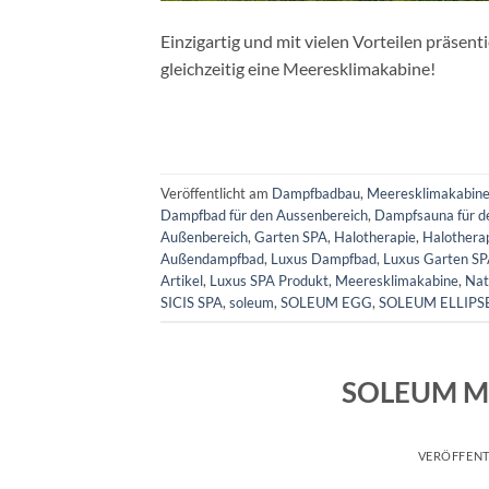
Einzigartig und mit vielen Vorteilen präsen
gleichzeitig eine Meeresklimakabine!
Veröffentlicht am
Dampfbadbau
,
Meeresklimakabin
Dampfbad für den Aussenbereich
,
Dampfsauna für d
Außenbereich
,
Garten SPA
,
Halotherapie
,
Halothera
Außendampfbad
,
Luxus Dampfbad
,
Luxus Garten S
Artikel
,
Luxus SPA Produkt
,
Meeresklimakabine
,
Nat
SICIS SPA
,
soleum
,
SOLEUM EGG
,
SOLEUM ELLIPS
SOLEUM Me
VERÖFFENT