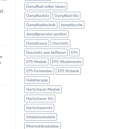
Dampfbad selber bauen
st
Dampfbadsitz
Dampfbad Sitz
Dampfbadtechnik
dampfdusche
dampfgenerator position
Dampfsauna
Duschsitz
Duschsitz zum befliesen
EPS
im
EPS-Module
EPS-Sitzelemente
s
EPS Formenbau
EPS Sitzbank
Halotherapie
Hartschaum Module
Hartschaum Sitz
Hartschaumsitz
Inhalationskabine
Meeresklimakabine