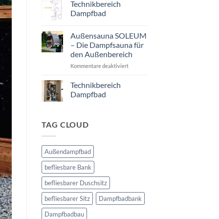
Dampfbad
Technikbereich
selber
Dampfbad
bauen
Keine
Kommentare
Außensauna SOLEUM
zu
Technikbereich
– Die Dampfsauna für
Dampfbad
den Außenbereich
für
Kommentare deaktiviert
Außensauna
SOLEUM
Technikbereich
–
Dampfbad
Die
Keine
Dampfsauna
Kommentare
für
zu
TAG CLOUD
Technikbereich
den
Dampfbad
Außenbereich
Außendampfbad
befliesbare Bank
befliesbarer Duschsitz
befliesbarer Sitz
Dampfbadbank
Dampfbadbau