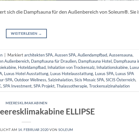
tiert sich die Dampfsauna für den Außenbereich von Soleum®. Sie i
WEITERLESEN
→
en
|
Markiert
architekten SPA
,
Aussen SPA
,
Außendampfbad
,
Aussensauna
,
en Außenbereich
,
Dampfsauna für Draußen
,
Dampfsauna Hotel
,
Dampfsauna 
piekabine
,
Hoteldampfbad
,
Inhalation von Trockensalz
,
Inhalationskabine
,
Luxu
PA
,
Luxus Hotel Ausstattung
,
Luxus Hotelausstattung
,
Luxus SPA
,
Luxus SPA
ur-SPA
,
Outdoor Wellness
,
Salzinhalation
,
Sicis Mosaic SPA
,
SICIS Österreich
,
E
,
SPA Investment
,
SPA Projekt
,
Thalassotherapie
,
Trockensalzinahalation
MEERESKLIMAKABINEN
eresklimakabine ELLIPSE
LICHT AM
14. FEBRUAR 2020
VON
SOLEUM