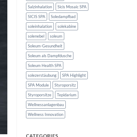
Salzinhalation
Sicis Mosaic SPA
SICIS SPA
Soledampfbad
soleinhalation
solekabine
solenebel
soleum
Soleum-Gesundheit
Soleum als Dampfdusche
Soleum Health SPA
solezerstäubung
SPA Highlight
SPA Module
Styroporsitz
Styroporsitze
Tepidarium
Wellnessanlagenbau
Wellness Innovation
CATEGORIES