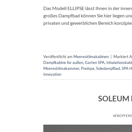
Das Modell ELLIPSE lässt Ihnen in der inner
großes Dampfbad können Sie hier liegen un
privaten und gewerblichen Bereich konzipier
Veröffentlicht am
Meeresklimakabinen
|
Markiert
A
Dampfkabine für außen
,
Garten SPA
,
Inhalationskab
Meeresklimakammer
,
Poolspa
,
Soledampfbad
,
SPA H
Innovation
SOLEUM M
VERÖFFENT