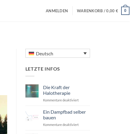
0
ANMELDEN
WARENKORB /
0,00
€
Deutsch
LETZTE INFOS
Die Kraft der
Halotherapie
für
Kommentare deaktiviert
Die
Kraft
Ein Dampfbad selber
der
bauen
Halotherapie
für
Kommentare deaktiviert
Ein