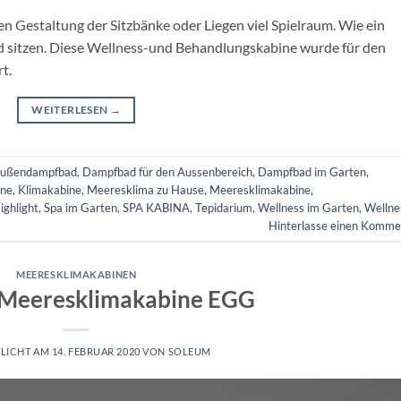
en Gestaltung der Sitzbänke oder Liegen viel Spielraum. Wie ein
d sitzen. Diese Wellness-und Behandlungskabine wurde für den
t.
WEITERLESEN
→
ußendampfbad
,
Dampfbad für den Aussenbereich
,
Dampfbad im Garten
,
ine
,
Klimakabine
,
Meeresklima zu Hause
,
Meeresklimakabine
,
ighlight
,
Spa im Garten
,
SPA KABINA
,
Tepidarium
,
Wellness im Garten
,
Wellne
Hinterlasse einen Komme
MEERESKLIMAKABINEN
eeresklimakabine EGG
LICHT AM
14. FEBRUAR 2020
VON
SOLEUM