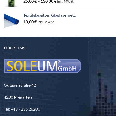
Preisspanne:
25,00
€
–
130,00
€
inkl. MWSt.
25,00 €
bis
Textilglasgitter, Glasfasernetz
130,00 €
10,00
€
inkl. MWSt.
ÜBER UNS
Gutauerstraße 42
4230 Pregarten
Tel: +43 7236 26200