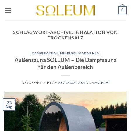
Zum
0
Inhalt
springen
SCHLAGWORT-ARCHIVE:
INHALATION VON
TROCKENSALZ
DAMPFBADBAU
,
MEERESKLIMAKABINEN
Außensauna SOLEUM – Die Dampfsauna
für den Außenbereich
VERÖFFENTLICHT AM
23. AUGUST 2023
VON
SOLEUM
23
Aug.