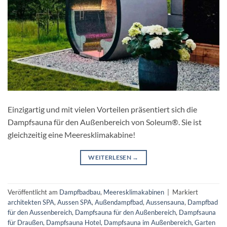
Einzigartig und mit vielen Vorteilen präsentiert sich die
Dampfsauna für den Außenbereich von Soleum®. Sie ist
gleichzeitig eine Meeresklimakabine!
WEITERLESEN
→
Veröffentlicht am
Dampfbadbau
,
Meeresklimakabinen
|
Markiert
architekten SPA
,
Aussen SPA
,
Außendampfbad
,
Aussensauna
,
Dampfbad
für den Aussenbereich
,
Dampfsauna für den Außenbereich
,
Dampfsauna
für Draußen
,
Dampfsauna Hotel
,
Dampfsauna im Außenbereich
,
Garten