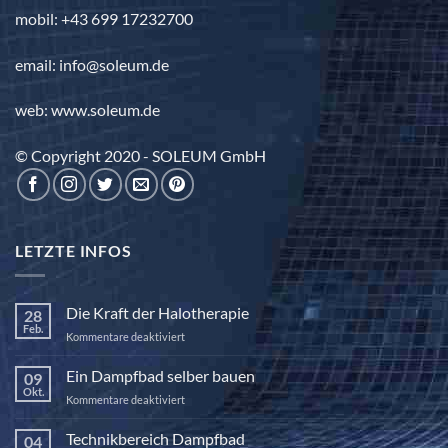
mobil: +43 699 17232700
email: info@soleum.de
web: www.soleum.de
© Copyright 2020 - SOLEUM GmbH
LETZTE INFOS
Die Kraft der Halotherapie
28
Feb.
für
Kommentare deaktiviert
Die
Kraft
Ein Dampfbad selber bauen
09
der
Okt.
für
Kommentare deaktiviert
Halotherapie
Ein
Dampfbad
Technikbereich Dampfbad
04