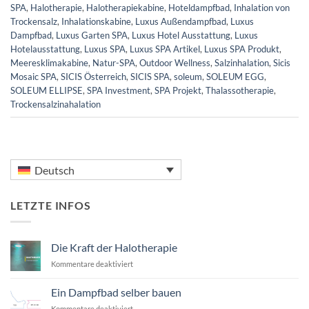
SPA
,
Halotherapie
,
Halotherapiekabine
,
Hoteldampfbad
,
Inhalation von
Trockensalz
,
Inhalationskabine
,
Luxus Außendampfbad
,
Luxus
Dampfbad
,
Luxus Garten SPA
,
Luxus Hotel Ausstattung
,
Luxus
Hotelausstattung
,
Luxus SPA
,
Luxus SPA Artikel
,
Luxus SPA Produkt
,
Meeresklimakabine
,
Natur-SPA
,
Outdoor Wellness
,
Salzinhalation
,
Sicis
Mosaic SPA
,
SICIS Österreich
,
SICIS SPA
,
soleum
,
SOLEUM EGG
,
SOLEUM ELLIPSE
,
SPA Investment
,
SPA Projekt
,
Thalassotherapie
,
Trockensalzinahalation
Deutsch
LETZTE INFOS
Die Kraft der Halotherapie
für
Kommentare deaktiviert
Die
Kraft
Ein Dampfbad selber bauen
der
für
Kommentare deaktiviert