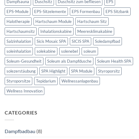
Dampfsauna
Duschsitz
Duschsitz zum befliesen
EPS
EPS-Module
EPS-Sitzelemente
EPS Formenbau
EPS Sitzbank
Halotherapie
Hartschaum Module
Hartschaum Sitz
Hartschaumsitz
Inhalationskabine
Meeresklimakabine
Salzinhalation
Sicis Mosaic SPA
SICIS SPA
Soledampfbad
soleinhalation
solekabine
solenebel
soleum
Soleum-Gesundheit
Soleum als Dampfdusche
Soleum Health SPA
solezerstäubung
SPA Highlight
SPA Module
Styroporsitz
Styroporsitze
Tepidarium
Wellnessanlagenbau
Wellness Innovation
CATEGORIES
Dampfbadbau
(8)