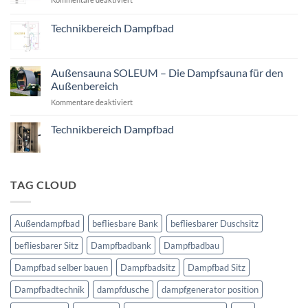
Halotherapie
Ein
Dampfbad
Technikbereich Dampfbad
selber
Keine
bauen
Kommentare
zu
Technikbereich
Außensauna SOLEUM – Die Dampfsauna für den
Dampfbad
Außenbereich
für
Kommentare deaktiviert
Außensauna
SOLEUM
Technikbereich Dampfbad
–
Keine
Die
Kommentare
Dampfsauna
zu
Technikbereich
für
Dampfbad
TAG CLOUD
den
Außenbereich
Außendampfbad
befliesbare Bank
befliesbarer Duschsitz
befliesbarer Sitz
Dampfbadbank
Dampfbadbau
Dampfbad selber bauen
Dampfbadsitz
Dampfbad Sitz
Dampfbadtechnik
dampfdusche
dampfgenerator position